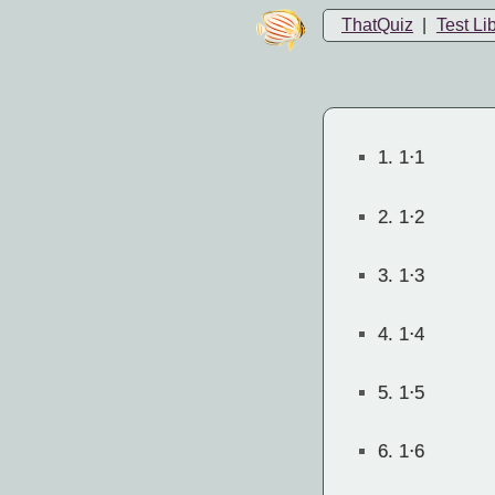
ThatQuiz
|
Test Li
1.
1⋅1
2.
1⋅2
3.
1⋅3
4.
1⋅4
5.
1⋅5
6.
1⋅6