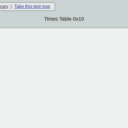
brary
|
Take this test now
Times Table 0x10