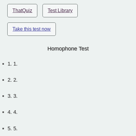
ThatQuiz
Test Library
Take this test now
Homophone Test
1.
1.
2.
2.
3.
3.
4.
4.
5.
5.