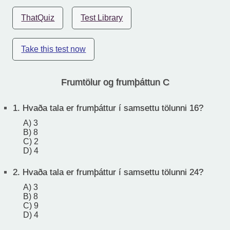
ThatQuiz
Test Library
Take this test now
Frumtölur og frumþáttun C
1.
Hvaða tala er frumþáttur í samsettu tölunni 16?
A) 3
B) 8
C) 2
D) 4
2.
Hvaða tala er frumþáttur í samsettu tölunni 24?
A) 3
B) 8
C) 9
D) 4