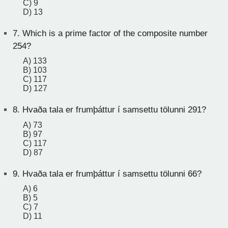
C) 9
D) 13
7.
Which is a prime factor of the composite number
254?
A) 133
B) 103
C) 117
D) 127
8.
Hvaða tala er frumþáttur í samsettu tölunni 291?
A) 73
B) 97
C) 117
D) 87
9.
Hvaða tala er frumþáttur í samsettu tölunni 66?
A) 6
B) 5
C) 7
D) 11