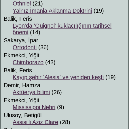
Othniel
(21)
Yalnız İmanla Aklanma Doktrini
(19)
Balik, Feris
Lyon'da 'Guignol' kuklacılığının tarihsel
önemi
(14)
Sakarya, İpar
Ortodonti
(36)
Ekmekci, Yiğit
Chimborazo
(43)
Balik, Feris
Kayıp şehir 'Alesia' ve yeniden keşfi
(19)
Demir, Hamza
Aktüerya bilimi
(26)
Ekmekci, Yiğit
Mississippi Nehri
(9)
Ulusoy, Betigül
Assisi'li Aziz Clare
(28)