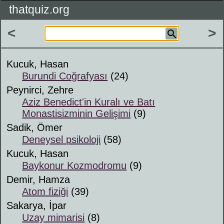
thatquiz.org
<
>
Kucuk, Hasan
Burundi Coğrafyası
(24)
Peynirci, Zehre
Aziz Benedict'in Kuralı ve Batı
Monastisizminin Gelişimi
(9)
Sadik, Ömer
Deneysel psikoloji
(58)
Kucuk, Hasan
Baykonur Kozmodromu
(9)
Demir, Hamza
Atom fiziği
(39)
Sakarya, İpar
Uzay mimarisi
(8)