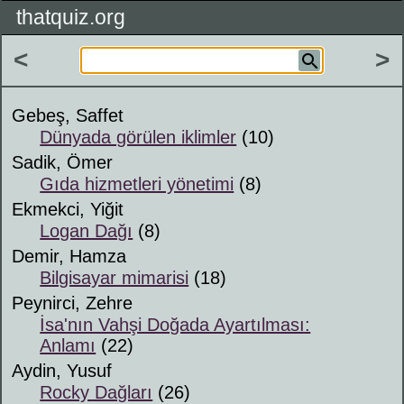
thatquiz.org
<
>
Gebeş, Saffet
Dünyada görülen iklimler
(10)
Sadik, Ömer
Gıda hizmetleri yönetimi
(8)
Ekmekci, Yiğit
Logan Dağı
(8)
Demir, Hamza
Bilgisayar mimarisi
(18)
Peynirci, Zehre
İsa'nın Vahşi Doğada Ayartılması:
Anlamı
(22)
Aydin, Yusuf
Rocky Dağları
(26)