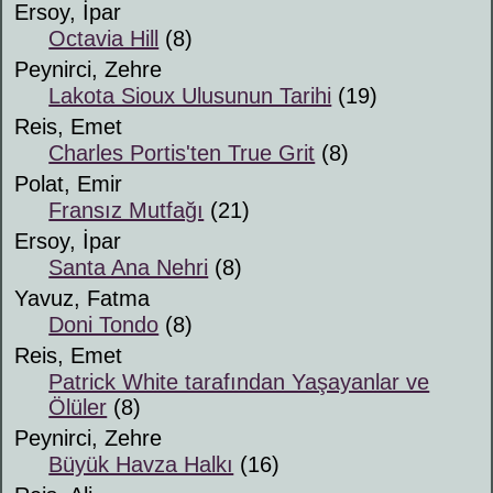
Ersoy, İpar
Octavia Hill
(8)
Peynirci, Zehre
Lakota Sioux Ulusunun Tarihi
(19)
Reis, Emet
Charles Portis'ten True Grit
(8)
Polat, Emir
Fransız Mutfağı
(21)
Ersoy, İpar
Santa Ana Nehri
(8)
Yavuz, Fatma
Doni Tondo
(8)
Reis, Emet
Patrick White tarafından Yaşayanlar ve
Ölüler
(8)
Peynirci, Zehre
Büyük Havza Halkı
(16)