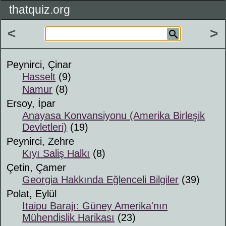
thatquiz.org
<
>
Peynirci, Çinar
Hasselt
(9)
Namur
(8)
Ersoy, İpar
Anayasa Konvansiyonu (Amerika Birleşik
Devletleri)
(19)
Peynirci, Zehre
Kıyı Saliş Halkı
(8)
Çetin, Çamer
Georgia Hakkında Eğlenceli Bilgiler
(39)
Polat, Eylül
Itaipu Barajı: Güney Amerika'nın
Mühendislik Harikası
(23)