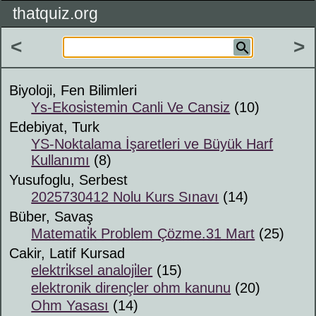
thatquiz.org
<
>
Biyoloji, Fen Bilimleri
Ys-Ekosi̇stemi̇n Canli Ve Cansiz
(10)
Edebiyat, Turk
YS-Noktalama İşaretleri ve Büyük Harf
Kullanımı
(8)
Yusufoglu, Serbest
2025730412 Nolu Kurs Sınavı
(14)
Büber, Savaş
Matemati̇k Problem Çözme.31 Mart
(25)
Cakir, Latif Kursad
elektri̇ksel analoji̇ler
(15)
elektronik dirençler ohm kanunu
(20)
Ohm Yasası
(14)