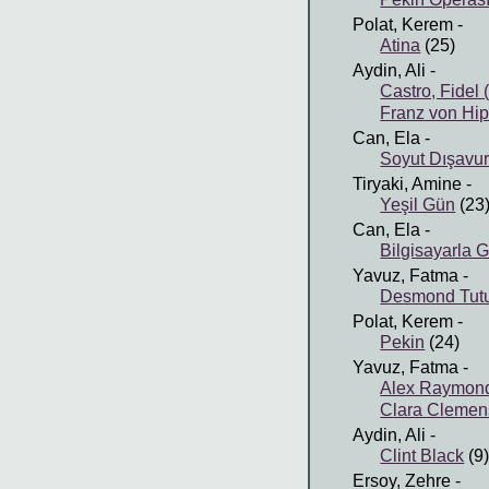
Polat, Kerem
-
Atina
(25)
Aydin, Ali
-
Castro, Fidel
Franz von Hi
Can, Ela
-
Soyut Dışavu
Tiryaki, Amine
-
Yeşil Gün
(23
Can, Ela
-
Bilgisayarla 
Yavuz, Fatma
-
Desmond Tut
Polat, Kerem
-
Pekin
(24)
Yavuz, Fatma
-
Alex Raymon
Clara Clemen
Aydin, Ali
-
Clint Black
(9
Ersoy, Zehre
-