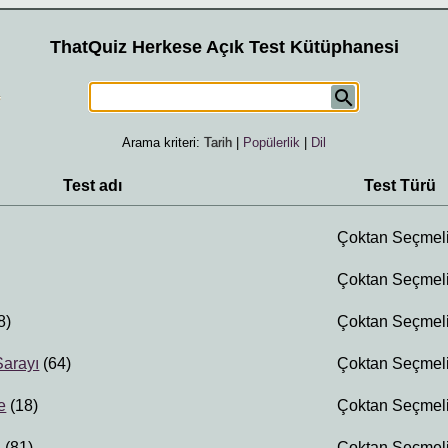
ThatQuiz Herkese Açık Test Kütüphanesi
Arama kriteri:
Tarih
|
Popülerlik
|
Dil
Test adı
Test Türü
Çoktan Seçmel
Çoktan Seçmel
8)
Çoktan Seçmel
arayı
(64)
Çoktan Seçmel
e
(18)
Çoktan Seçmel
ı
(81)
Çoktan Seçmel