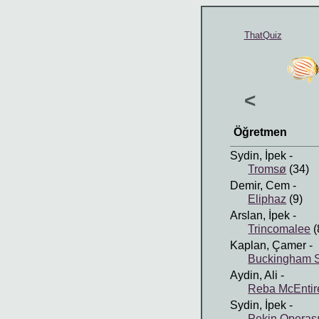
ThatQuiz
<
Öğretmen
Sydin, İpek
-
Tromsø
(34)
Demir, Cem
-
Eliphaz
(9)
Arslan, İpek
-
Trincomalee
(
Kaplan, Çamer
-
Buckingham S
Aydin, Ali
-
Reba McEntir
Sydin, İpek
-
Pekin Operas