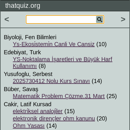
thatquiz.org
<
>
Biyoloji, Fen Bilimleri
Ys-Ekosi̇stemi̇n Canli Ve Cansiz
(10)
Edebiyat, Turk
YS-Noktalama İşaretleri ve Büyük Harf
Kullanımı
(8)
Yusufoglu, Serbest
2025730412 Nolu Kurs Sınavı
(14)
Büber, Savaş
Matemati̇k Problem Çözme.31 Mart
(25)
Cakir, Latif Kursad
elektri̇ksel analoji̇ler
(15)
elektronik dirençler ohm kanunu
(20)
Ohm Yasası
(14)