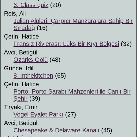
6. Class quiz
(20)
Reis, Ali
Julian Alpleri: Çarpıcı Manzaralara Sahip Bir
Sıradağ
(16)
Çetin, Hatice
Fransız Rivierası: Lüks Bir Kıyı Bölgesi
(32)
Avci, Betigül
Ozarks Gölü
(48)
Günce, Idil
8_Inthekitchen
(65)
Çetin, Hatice
Porto: Porto Şarabı Mahzenleri ile Canlı Bir
Şehir
(39)
Tiryaki, Emir
Vogel Eyalet Parkı
(27)
Avci, Betigül
Chesapeake & Delaware Kanalı
(45)