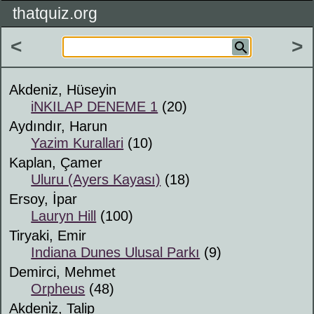
thatquiz.org
<
>
Akdeniz, Hüseyin
iNKILAP DENEME 1
(20)
Aydındır, Harun
Yazim Kurallari
(10)
Kaplan, Çamer
Uluru (Ayers Kayası)
(18)
Ersoy, İpar
Lauryn Hill
(100)
Tiryaki, Emir
Indiana Dunes Ulusal Parkı
(9)
Demirci, Mehmet
Orpheus
(48)
Akdeni̇z, Talip