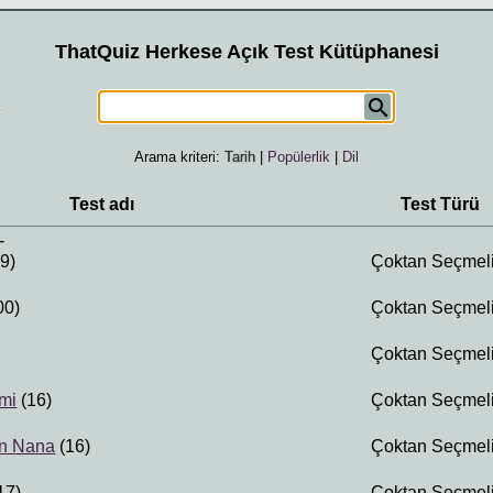
ThatQuiz Herkese Açık Test Kütüphanesi
Arama kriteri:
Tarih
|
Popülerlik
|
Dil
Test adı
Test Türü
-
9)
Çoktan Seçmel
00)
Çoktan Seçmel
Çoktan Seçmel
emi
(16)
Çoktan Seçmel
an Nana
(16)
Çoktan Seçmel
17)
Çoktan Seçmel