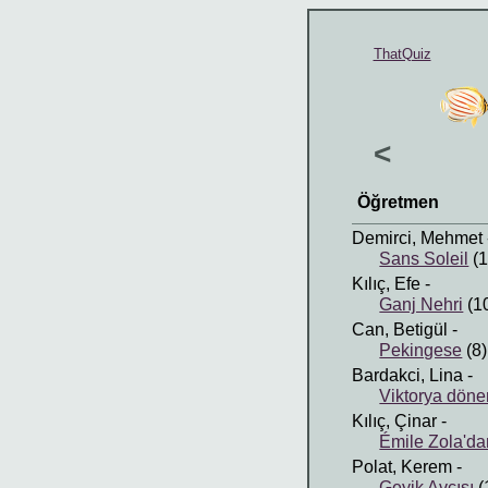
ThatQuiz
<
Öğretmen
Demirci, Mehmet
Sans Soleil
(1
Kılıç, Efe
-
Ganj Nehri
(1
Can, Betigül
-
Pekingese
(8)
Bardakci, Lina
-
Viktorya dön
Kılıç, Çinar
-
Émile Zola'd
Polat, Kerem
-
Geyik Avcısı
(