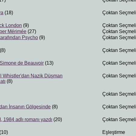
ya
(18)
Çoktan Seçmel
ack London
(9)
Çoktan Seçmel
per Mérimée
(27)
Çoktan Seçmel
tarafından Psycho
(9)
Çoktan Seçmel
(8)
Çoktan Seçmel
y Simone de Beauvoir
(13)
Çoktan Seçmel
l Whistler'dan Nazik Düşman
Çoktan Seçmel
atı
(8)
Çoktan Seçmel
dan İnsanın Gölgesinde
(8)
Çoktan Seçmel
, 1984 adlı romanı yazdı
(20)
Çoktan Seçmel
(10)
Eşleştirme