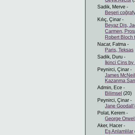
Sadik, Merve
-
Beşeri coğraf
Kılıç, Çinar
-
Beyaz Diş, J
Carmen, Pros
Robert Bloch 
Nacar, Fatma
-
Paris, Teksas
Sadik, Duru
-
İkinci Cins b
Peynirci, Çinar
-
James McNeil
Kazanma San
Admin, Ece
-
Bilimsel
(20)
Peynirci, Çinar
-
Jane Goodall'
Polat, Kerem
-
George Orwell
Aker, Hacer
-
Eş Anlamlilar