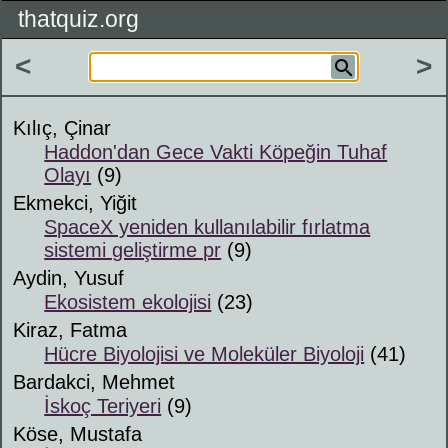
thatquiz.org
<
>
Kılıç, Çinar
Haddon'dan Gece Vakti Köpeğin Tuhaf
Olayı
(9)
Ekmekci, Yiğit
SpaceX yeniden kullanılabilir fırlatma
sistemi geliştirme pr
(9)
Aydin, Yusuf
Ekosistem ekolojisi
(23)
Kiraz, Fatma
Hücre Biyolojisi ve Moleküler Biyoloji
(41)
Bardakci, Mehmet
İskoç Teriyeri
(9)
Köse, Mustafa