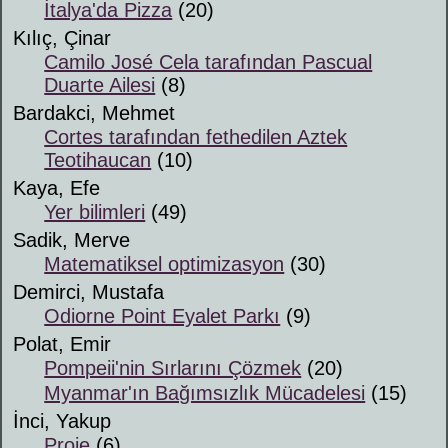
İtalya'da Pizza
(20)
Kılıç, Çinar
Camilo José Cela tarafından Pascual
Duarte Ailesi
(8)
Bardakci, Mehmet
Cortes tarafından fethedilen Aztek
Teotihaucan
(10)
Kaya, Efe
Yer bilimleri
(49)
Sadik, Merve
Matematiksel optimizasyon
(30)
Demirci, Mustafa
Odiorne Point Eyalet Parkı
(9)
Polat, Emir
Pompeii'nin Sırlarını Çözmek
(20)
Myanmar'ın Bağımsızlık Mücadelesi
(15)
İnci, Yakup
Proje
(6)