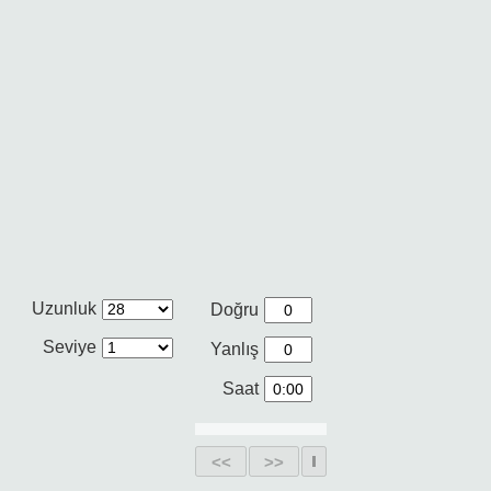
Uzunluk
Doğru
Seviye
Yanlış
Saat
<<
>>