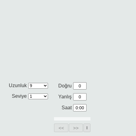
Uzunluk
Doğru
Seviye
Yanlış
Saat
<<
>>