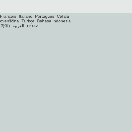
Français
Italiano
Português
Català
lovenščina
Türkçe
Bahasa Indonesia
(简体)
العربية
עברית