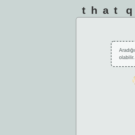
that 
Aradığın
olabili