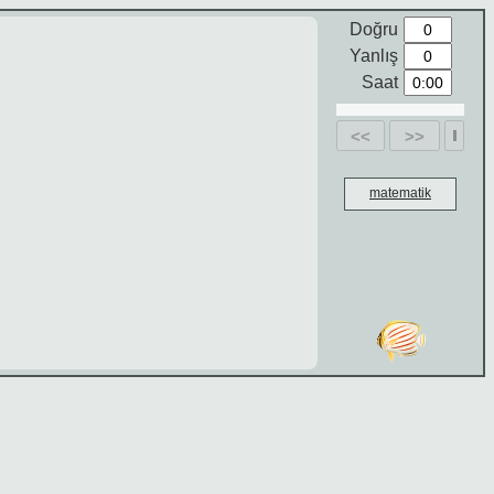
Doğru
Yanlış
Saat
<<
>>
matematik