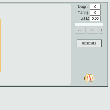
Doğru
Yanlış
Saat
<<
>>
matematik