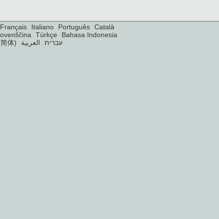
Français
Italiano
Português
Català
lovenščina
Türkçe
Bahasa Indonesia
(简体)
العربية
עברית