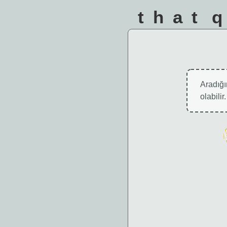
that 
Aradığın
olabili