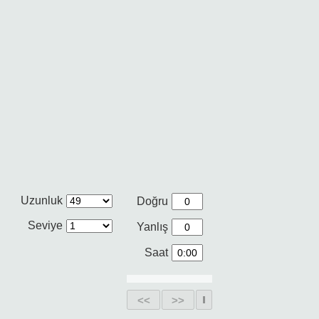
Uzunluk
Doğru
Seviye
Yanlış
Saat
<<
>>