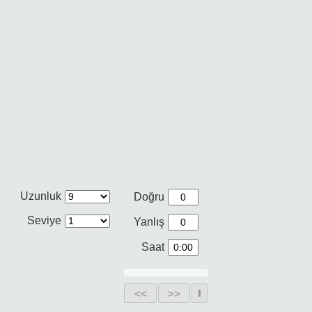
Uzunluk
Doğru
Seviye
Yanlış
Saat
<<
>>