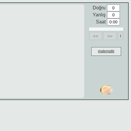
Doğru
Yanlış
Saat
<<
>>
matematik