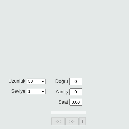
Uzunluk
Doğru
Seviye
Yanlış
Saat
<<
>>