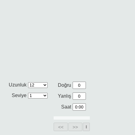
Uzunluk
Doğru
Seviye
Yanlış
Saat
<<
>>