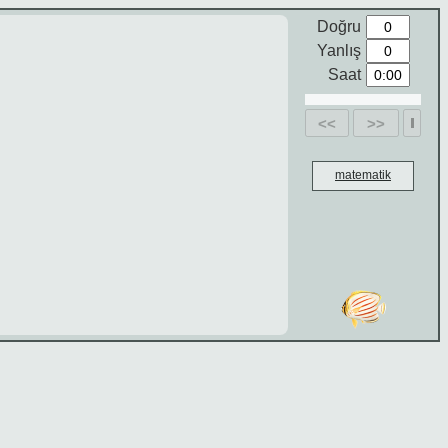
Doğru
Yanlış
Saat
<<
>>
matematik