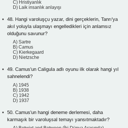
C) Hristiyanlık
D) Laik insanlık anlayışı
48.
Hangi varoluşçu yazar, dini gerçeklerin, Tanrı'ya
akıl yoluyla ulaşmayı engelledikleri için anlamsız
olduğunu savunur?
A) Sartre
B) Camus
C) Kierkegaard
D) Nietzsche
49.
Camus'un Caligula adlı oyunu ilk olarak hangi yıl
sahnelendi?
A) 1945
B) 1938
C) 1942
D) 1937
50.
Camus'un hangi deneme derlemesi, daha
karmaşık bir varoluşsal temayı yansıtmaktadır?
A) Betwixt and Between (İki Dünya Arasında)