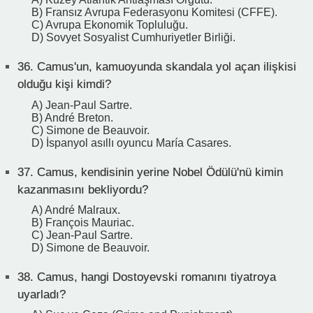
B) Fransız Avrupa Federasyonu Komitesi (CFFE).
C) Avrupa Ekonomik Topluluğu.
D) Sovyet Sosyalist Cumhuriyetler Birliği.
36.
Camus'un, kamuoyunda skandala yol açan ilişkisi
olduğu kişi kimdi?
A) Jean-Paul Sartre.
B) André Breton.
C) Simone de Beauvoir.
D) İspanyol asıllı oyuncu María Casares.
37.
Camus, kendisinin yerine Nobel Ödülü'nü kimin
kazanmasını bekliyordu?
A) André Malraux.
B) François Mauriac.
C) Jean-Paul Sartre.
D) Simone de Beauvoir.
38.
Camus, hangi Dostoyevski romanını tiyatroya
uyarladı?