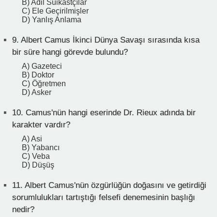
B) Adil Suikastçılar
C) Ele Geçirilmişler
D) Yanlış Anlama
9.
Albert Camus İkinci Dünya Savaşı sırasında kısa
bir süre hangi görevde bulundu?
A) Gazeteci
B) Doktor
C) Öğretmen
D) Asker
10.
Camus'nün hangi eserinde Dr. Rieux adında bir
karakter vardır?
A) Asi
B) Yabancı
C) Veba
D) Düşüş
11.
Albert Camus'nün özgürlüğün doğasını ve getirdiği
sorumlulukları tartıştığı felsefi denemesinin başlığı
nedir?