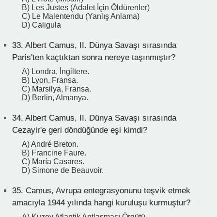
B) Les Justes (Adalet İçin Öldürenler)
C) Le Malentendu (Yanlış Anlama)
D) Caligula
33.
Albert Camus, II. Dünya Savaşı sırasında
Paris'ten kaçtıktan sonra nereye taşınmıştır?
A) Londra, İngiltere.
B) Lyon, Fransa.
C) Marsilya, Fransa.
D) Berlin, Almanya.
34.
Albert Camus, II. Dünya Savaşı sırasında
Cezayir'e geri döndüğünde eşi kimdi?
A) André Breton.
B) Francine Faure.
C) María Casares.
D) Simone de Beauvoir.
35.
Camus, Avrupa entegrasyonunu teşvik etmek
amacıyla 1944 yılında hangi kuruluşu kurmuştur?
A) Kuzey Atlantik Antlaşması Örgütü.