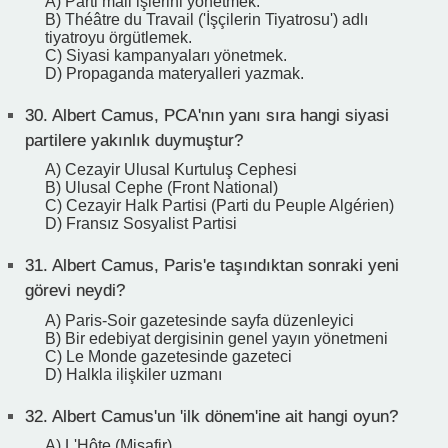
A) Parti mali işlerini yönetmek.
B) Théâtre du Travail ('İşçilerin Tiyatrosu') adlı
tiyatroyu örgütlemek.
C) Siyasi kampanyaları yönetmek.
D) Propaganda materyalleri yazmak.
30.
Albert Camus, PCA'nın yanı sıra hangi siyasi
partilere yakınlık duymuştur?
A) Cezayir Ulusal Kurtuluş Cephesi
B) Ulusal Cephe (Front National)
C) Cezayir Halk Partisi (Parti du Peuple Algérien)
D) Fransız Sosyalist Partisi
31.
Albert Camus, Paris'e taşındıktan sonraki yeni
görevi neydi?
A) Paris-Soir gazetesinde sayfa düzenleyici
B) Bir edebiyat dergisinin genel yayın yönetmeni
C) Le Monde gazetesinde gazeteci
D) Halkla ilişkiler uzmanı
32.
Albert Camus'un 'ilk dönem'ine ait hangi oyun?
A) L'Hôte (Misafir)