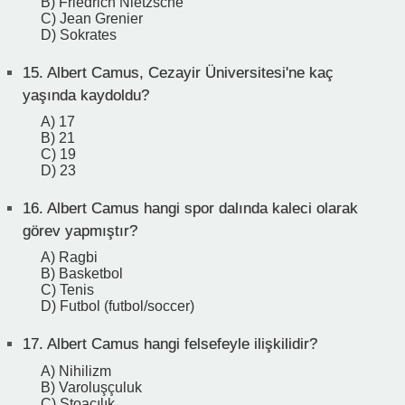
B) Friedrich Nietzsche
C) Jean Grenier
D) Sokrates
15.
Albert Camus, Cezayir Üniversitesi'ne kaç
yaşında kaydoldu?
A) 17
B) 21
C) 19
D) 23
16.
Albert Camus hangi spor dalında kaleci olarak
görev yapmıştır?
A) Ragbi
B) Basketbol
C) Tenis
D) Futbol (futbol/soccer)
17.
Albert Camus hangi felsefeyle ilişkilidir?
A) Nihilizm
B) Varoluşçuluk
C) Stoacılık