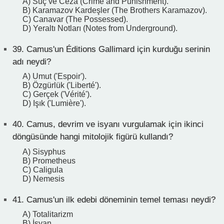
A) Suç ve Ceza (Crime and Punishment).
B) Karamazov Kardeşler (The Brothers Karamazov).
C) Canavar (The Possessed).
D) Yeraltı Notları (Notes from Underground).
39.
Camus'un Éditions Gallimard için kurduğu serinin
adı neydi?
A) Umut ('Espoir').
B) Özgürlük ('Liberté').
C) Gerçek ('Vérité').
D) Işık ('Lumière').
40.
Camus, devrim ve isyanı vurgulamak için ikinci
döngüsünde hangi mitolojik figürü kullandı?
A) Sisyphus
B) Prometheus
C) Caligula
D) Nemesis
41.
Camus'un ilk edebi döneminin temel teması neydi?
A) Totalitarizm
B) İsyan