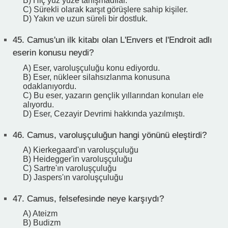
B) Hiç yüz yüze tanışmadılar.
C) Sürekli olarak karşıt görüşlere sahip kişiler.
D) Yakın ve uzun süreli bir dostluk.
45.
Camus'un ilk kitabı olan L'Envers et l'Endroit adlı
eserin konusu neydi?
A) Eser, varoluşçuluğu konu ediyordu.
B) Eser, nükleer silahsızlanma konusuna
odaklanıyordu.
C) Bu eser, yazarın gençlik yıllarından konuları ele
alıyordu.
D) Eser, Cezayir Devrimi hakkında yazılmıştı.
46.
Camus, varoluşçuluğun hangi yönünü eleştirdi?
A) Kierkegaard'ın varoluşçuluğu
B) Heidegger'in varoluşçuluğu
C) Sartre'ın varoluşçuluğu
D) Jaspers'ın varoluşçuluğu
47.
Camus, felsefesinde neye karşıydı?
A) Ateizm
B) Budizm