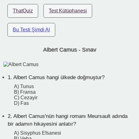
ThatQuiz
Test Kütüphanesi
Bu Testi Şimdi Al
Albert Camus - Sınav
1.
Albert Camus hangi ülkede doğmuştur?
A) Tunus
B) Fransa
C) Cezayir
D) Fas
2.
Albert Camus'nün hangi romanı Meursault adında
bir adamın hikayesini anlatır?
A) Sisyphus Efsanesi
B) Veba