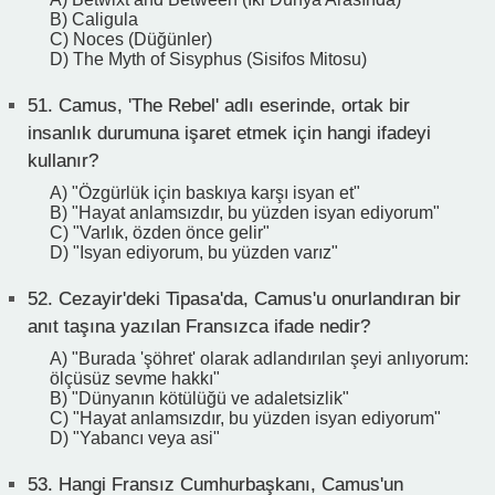
B) Caligula
C) Noces (Düğünler)
D) The Myth of Sisyphus (Sisifos Mitosu)
51.
Camus, 'The Rebel' adlı eserinde, ortak bir
insanlık durumuna işaret etmek için hangi ifadeyi
kullanır?
A) "Özgürlük için baskıya karşı isyan et"
B) "Hayat anlamsızdır, bu yüzden isyan ediyorum"
C) "Varlık, özden önce gelir"
D) "Isyan ediyorum, bu yüzden varız"
52.
Cezayir'deki Tipasa'da, Camus'u onurlandıran bir
anıt taşına yazılan Fransızca ifade nedir?
A) "Burada 'şöhret' olarak adlandırılan şeyi anlıyorum:
ölçüsüz sevme hakkı"
B) "Dünyanın kötülüğü ve adaletsizlik"
C) "Hayat anlamsızdır, bu yüzden isyan ediyorum"
D) "Yabancı veya asi"
53.
Hangi Fransız Cumhurbaşkanı, Camus'un