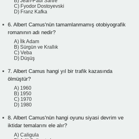
B) Jean-Paul Sartre
C) Fyodor Dostoyevski
D) Franz Kafka
6.
Albert Camus'nün tamamlanmamış otobiyografik
romanının adı nedir?
A) İlk Adam
B) Sürgün ve Krallık
C) Veba
D) Düşüş
7.
Albert Camus hangi yıl bir trafik kazasında
ölmüştür?
A) 1960
B) 1950
C) 1970
D) 1980
8.
Albert Camus'nün hangi oyunu siyasi devrim ve
iktidar temalarını ele alır?
A) Caligula