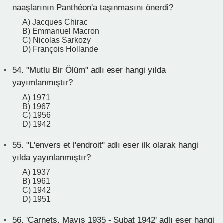
naaşlarının Panthéon'a taşınmasını önerdi?
A) Jacques Chirac
B) Emmanuel Macron
C) Nicolas Sarkozy
D) François Hollande
54.
"Mutlu Bir Ölüm" adlı eser hangi yılda
yayımlanmıştır?
A) 1971
B) 1967
C) 1956
D) 1942
55.
"L'envers et l'endroit" adlı eser ilk olarak hangi
yılda yayınlanmıştır?
A) 1937
B) 1961
C) 1942
D) 1951
56.
'Carnets, Mayıs 1935 - Şubat 1942' adlı eser hangi