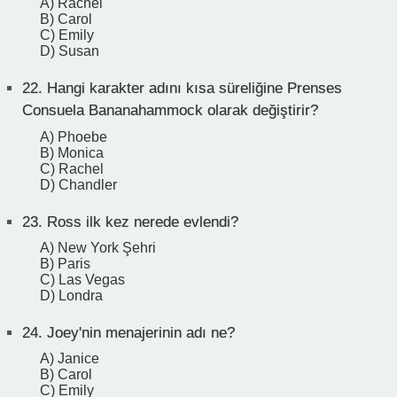
A) Rachel
B) Carol
C) Emily
D) Susan
22.
Hangi karakter adını kısa süreliğine Prenses
Consuela Bananahammock olarak değiştirir?
A) Phoebe
B) Monica
C) Rachel
D) Chandler
23.
Ross ilk kez nerede evlendi?
A) New York Şehri
B) Paris
C) Las Vegas
D) Londra
24.
Joey'nin menajerinin adı ne?
A) Janice
B) Carol
C) Emily