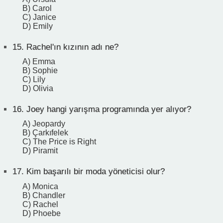
B) Carol
C) Janice
D) Emily
15.
Rachel'ın kızının adı ne?
A) Emma
B) Sophie
C) Lily
D) Olivia
16.
Joey hangi yarışma programında yer alıyor?
A) Jeopardy
B) Çarkıfelek
C) The Price is Right
D) Piramit
17.
Kim başarılı bir moda yöneticisi olur?
A) Monica
B) Chandler
C) Rachel
D) Phoebe