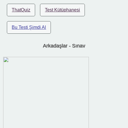
ThatQuiz
Test Kütüphanesi
Bu Testi Şimdi Al
Arkadaşlar - Sınav