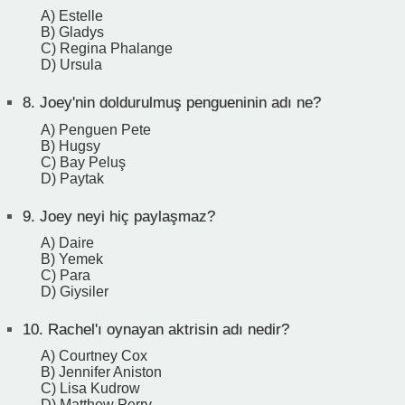
A) Estelle
B) Gladys
C) Regina Phalange
D) Ursula
8.
Joey'nin doldurulmuş pengueninin adı ne?
A) Penguen Pete
B) Hugsy
C) Bay Peluş
D) Paytak
9.
Joey neyi hiç paylaşmaz?
A) Daire
B) Yemek
C) Para
D) Giysiler
10.
Rachel'ı oynayan aktrisin adı nedir?
A) Courtney Cox
B) Jennifer Aniston
C) Lisa Kudrow
D) Matthew Perry