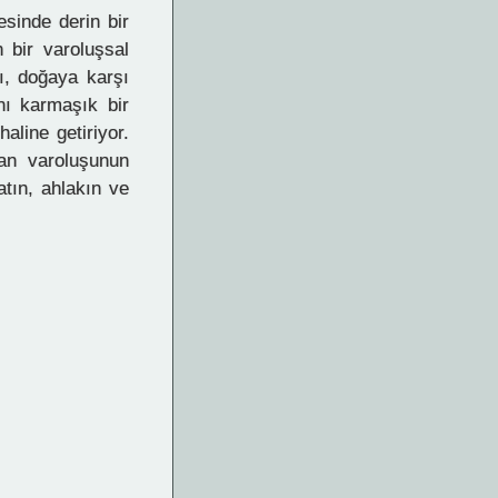
esinde derin bir
 bir varoluşsal
ı, doğaya karşı
nı karmaşık bir
aline getiriyor.
an varoluşunun
atın, ahlakın ve