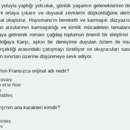
 yoluyla yaptığı yolculuk, günlük yaşamın geleneklerinin öt
i ortaya çıkarır ve duyusal zevklerin düşkünlüğüne derin
ezat oluşturur. Huysmans'ın bereketli ve karmaşık düzyazıs
an arzularının karmaşıklığı ve kimlik mücadelesi temaları
aya getirerek romanı çağdaş toplumun önemli bir eleştirisi h
Doğaya Karşı, aşkın bir deneyime duyulan özlem ile ins
rçekliği arasındaki çatışmayı özetliyor ve okuyucuları san
ün sınırları üzerine düşünmeye sevk ediyor.
nın Fransızca orijinal adı nedir?
ovary
et le Noir
s
rables
ı'nın ana karakteri kimdir?
intes
ev