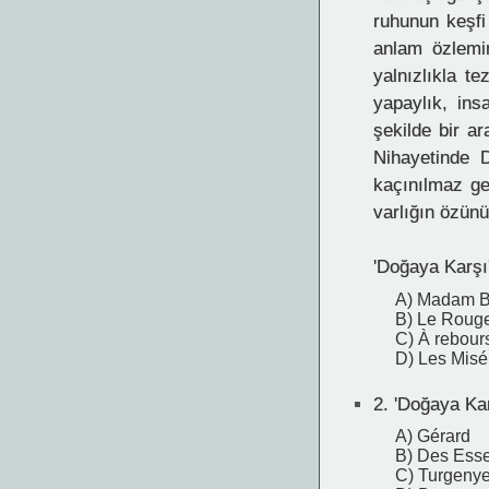
ruhunun keşfi
anlam özlemin
yalnızlıkla t
yapaylık, ins
şekilde bir ar
Nihayetinde 
kaçınılmaz ge
varlığın özün
'Doğaya Karşı'
A) Madam B
B) Le Rouge 
C) À rebour
D) Les Misé
2.
'Doğaya Karş
A) Gérard
B) Des Esse
C) Turgeny