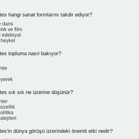
s hangi sanat formlarını takdir ediyor?
e dans
lık ve film
 edebiyat
 heykel
es topluma nasıl bakıyor?
imle
yerek
es sık sık ne üzerine düşünür?
nler
üzellik
litika
tejileri
es'in dünya görüşü üzerindeki önemli etki nedir?