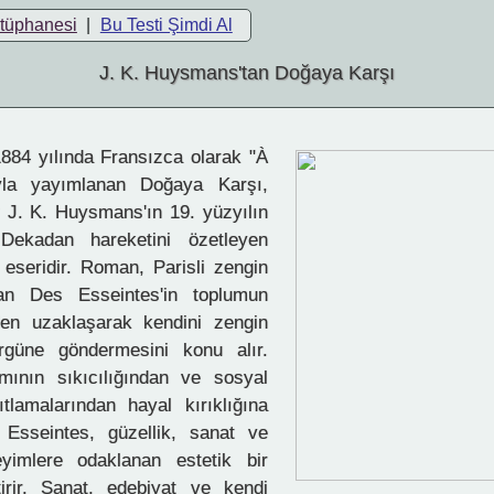
ütüphanesi
|
Bu Testi Şimdi Al
J. K. Huysmans'tan Doğaya Karşı
1884 yılında Fransızca olarak "À
yla yayımlanan Doğaya Karşı,
 J. K. Huysmans'ın 19. yüzyılın
 Dekadan hareketini özetleyen
r eseridir. Roman, Parisli zengin
an Des Esseintes'in toplumun
den uzaklaşarak kendini zengin
rgüne göndermesini konu alır.
mının sıkıcılığından ve sosyal
ıtlamalarından hayal kırıklığına
Esseintes, güzellik, sanat ve
yimlere odaklanan estetik bir
tirir. Sanat, edebiyat ve kendi