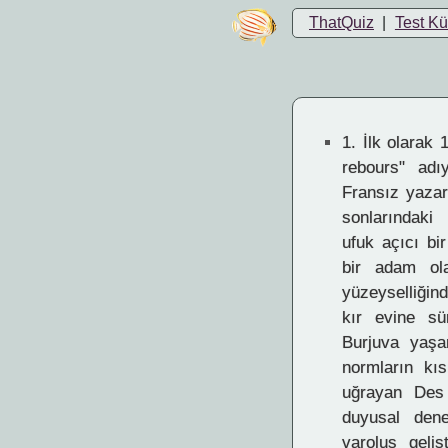
ThatQuiz
|
Test K
1.
İlk olarak 
rebours" adı
Fransız yazar
sonlarındaki
ufuk açıcı bi
bir adam ol
yüzeyselliğin
kır evine sü
Burjuva yaşa
normların kıs
uğrayan Des 
duyusal dene
varoluş geliş