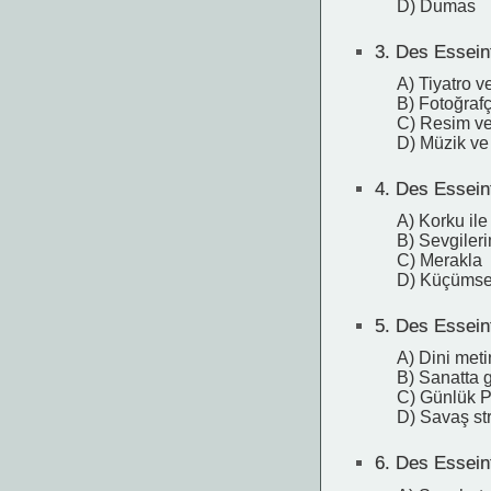
D) Dumas
3.
Des Esseinte
A) Tiyatro v
B) Fotoğrafçı
C) Resim ve
D) Müzik ve
4.
Des Esseint
A) Korku ile
B) Sevgiler
C) Merakla
D) Küçümse
5.
Des Esseint
A) Dini meti
B) Sanatta g
C) Günlük Po
D) Savaş stra
6.
Des Esseint