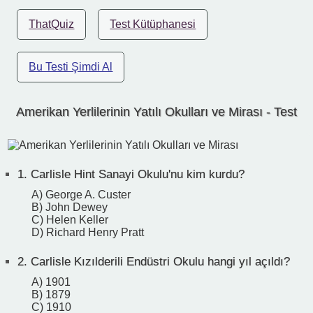
ThatQuiz
Test Kütüphanesi
Bu Testi Şimdi Al
Amerikan Yerlilerinin Yatılı Okulları ve Mirası - Test
1.
Carlisle Hint Sanayi Okulu'nu kim kurdu?
A) George A. Custer
B) John Dewey
C) Helen Keller
D) Richard Henry Pratt
2.
Carlisle Kızılderili Endüstri Okulu hangi yıl açıldı?
A) 1901
B) 1879
C) 1910