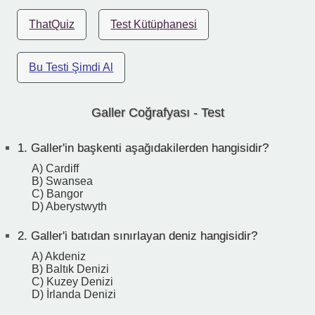
ThatQuiz
Test Kütüphanesi
Bu Testi Şimdi Al
Galler Coğrafyası - Test
1.
Galler'in başkenti aşağıdakilerden hangisidir?
A) Cardiff
B) Swansea
C) Bangor
D) Aberystwyth
2.
Galler'i batıdan sınırlayan deniz hangisidir?
A) Akdeniz
B) Baltık Denizi
C) Kuzey Denizi
D) İrlanda Denizi