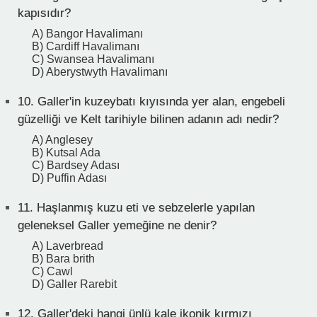
kapısıdır?
A) Bangor Havalimanı
B) Cardiff Havalimanı
C) Swansea Havalimanı
D) Aberystwyth Havalimanı
10.
Galler'in kuzeybatı kıyısında yer alan, engebeli
güzelliği ve Kelt tarihiyle bilinen adanın adı nedir?
A) Anglesey
B) Kutsal Ada
C) Bardsey Adası
D) Puffin Adası
11.
Haşlanmış kuzu eti ve sebzelerle yapılan
geleneksel Galler yemeğine ne denir?
A) Laverbread
B) Bara brith
C) Cawl
D) Galler Rarebit
12.
Galler'deki hangi ünlü kale ikonik kırmızı