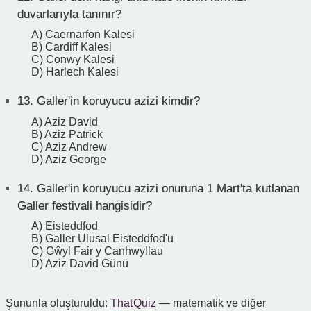
duvarlarıyla tanınır?
A) Caernarfon Kalesi
B) Cardiff Kalesi
C) Conwy Kalesi
D) Harlech Kalesi
13.
Galler'in koruyucu azizi kimdir?
A) Aziz David
B) Aziz Patrick
C) Aziz Andrew
D) Aziz George
14.
Galler'in koruyucu azizi onuruna 1 Mart'ta kutlanan
Galler festivali hangisidir?
A) Eisteddfod
B) Galler Ulusal Eisteddfod'u
C) Gŵyl Fair y Canhwyllau
D) Aziz David Günü
Şununla oluşturuldu:
That Quiz
— matematik ve diğer