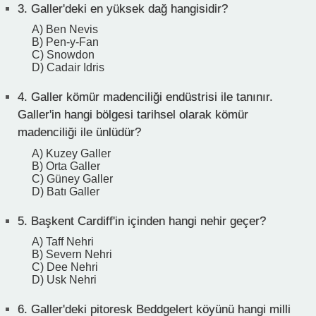
3.
Galler'deki en yüksek dağ hangisidir?
A) Ben Nevis
B) Pen-y-Fan
C) Snowdon
D) Cadair Idris
4.
Galler kömür madenciliği endüstrisi ile tanınır.
Galler'in hangi bölgesi tarihsel olarak kömür
madenciliği ile ünlüdür?
A) Kuzey Galler
B) Orta Galler
C) Güney Galler
D) Batı Galler
5.
Başkent Cardiff'in içinden hangi nehir geçer?
A) Taff Nehri
B) Severn Nehri
C) Dee Nehri
D) Usk Nehri
6.
Galler'deki pitoresk Beddgelert köyünü hangi milli