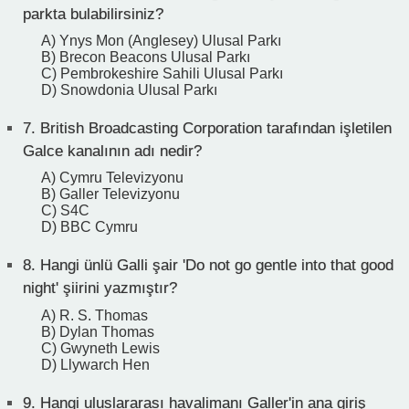
parkta bulabilirsiniz?
A) Ynys Mon (Anglesey) Ulusal Parkı
B) Brecon Beacons Ulusal Parkı
C) Pembrokeshire Sahili Ulusal Parkı
D) Snowdonia Ulusal Parkı
7.
British Broadcasting Corporation tarafından işletilen
Galce kanalının adı nedir?
A) Cymru Televizyonu
B) Galler Televizyonu
C) S4C
D) BBC Cymru
8.
Hangi ünlü Galli şair 'Do not go gentle into that good
night' şiirini yazmıştır?
A) R. S. Thomas
B) Dylan Thomas
C) Gwyneth Lewis
D) Llywarch Hen
9.
Hangi uluslararası havalimanı Galler'in ana giriş