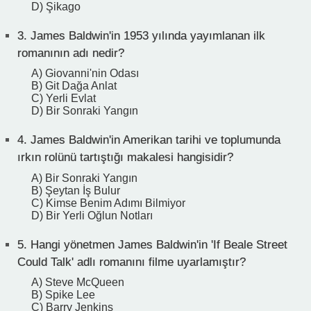
D) Şikago
3.
James Baldwin'in 1953 yılında yayımlanan ilk
romanının adı nedir?
A) Giovanni'nin Odası
B) Git Dağa Anlat
C) Yerli Evlat
D) Bir Sonraki Yangın
4.
James Baldwin'in Amerikan tarihi ve toplumunda
ırkın rolünü tartıştığı makalesi hangisidir?
A) Bir Sonraki Yangın
B) Şeytan İş Bulur
C) Kimse Benim Adımı Bilmiyor
D) Bir Yerli Oğlun Notları
5.
Hangi yönetmen James Baldwin'in 'If Beale Street
Could Talk' adlı romanını filme uyarlamıştır?
A) Steve McQueen
B) Spike Lee
C) Barry Jenkins