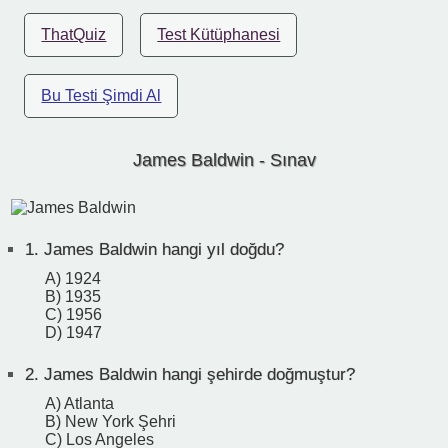
ThatQuiz
Test Kütüphanesi
Bu Testi Şimdi Al
James Baldwin - Sınav
1.
James Baldwin hangi yıl doğdu?
A) 1924
B) 1935
C) 1956
D) 1947
2.
James Baldwin hangi şehirde doğmuştur?
A) Atlanta
B) New York Şehri
C) Los Angeles