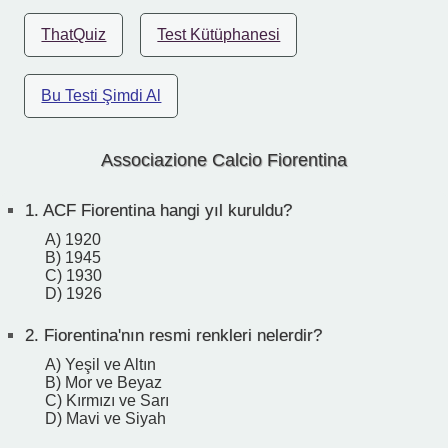
ThatQuiz
Test Kütüphanesi
Bu Testi Şimdi Al
Associazione Calcio Fiorentina
1.
ACF Fiorentina hangi yıl kuruldu?
A) 1920
B) 1945
C) 1930
D) 1926
2.
Fiorentina'nın resmi renkleri nelerdir?
A) Yeşil ve Altın
B) Mor ve Beyaz
C) Kırmızı ve Sarı
D) Mavi ve Siyah