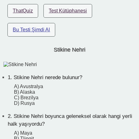
ThatQuiz
Test Kütüphanesi
Bu Testi Şimdi Al
Stikine Nehri
1.
Stikine Nehri nerede bulunur?
A) Avustralya
B) Alaska
C) Brezilya
D) Rusya
2.
Stikine Nehri boyunca geleneksel olarak hangi yerli
halk yaşıyordu?
A) Maya
B) Tlingit