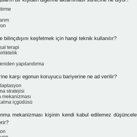
tirme
tarım
yon
 bilinçdışını keşfetmek için hangi teknik kullanılır?
al terapi
rliktelik
 yeniden yapılandırma
erine karşı egonun koruyucu bariyerine ne ad verilir?
daptasyon
a stratejisi
 mekanizması
kalma içgüdüsü
ma mekanizması kişinin kendi kabul edilemez düşünceler
rir?
yon
syon