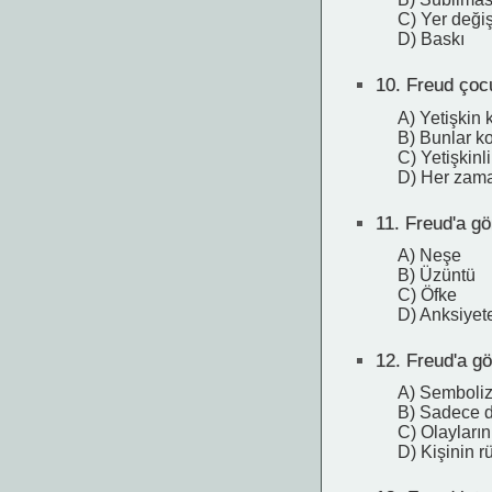
C) Yer deği
D) Baskı
10.
Freud çocu
A) Yetişkin k
B) Bunlar ko
C) Yetişkinli
D) Her zama
11.
Freud'a gö
A) Neşe
B) Üzüntü
C) Öfke
D) Anksiyet
12.
Freud'a gör
A) Sembolizm
B) Sadece 
C) Olayların
D) Kişinin 