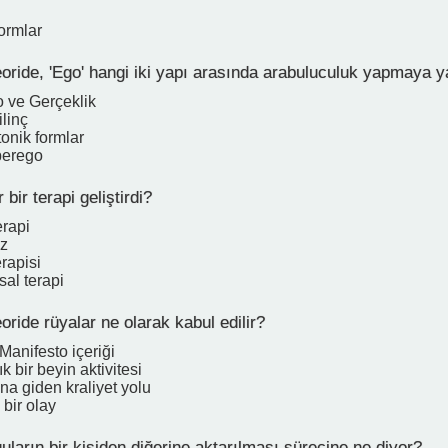
ormlar
ride, 'Ego' hangi iki yapı arasında arabuluculuk yapmaya y
 ve Gerçeklik
linç
tonik formlar
perego
bir terapi geliştirdi?
erapi
iz
erapisi
al terapi
ride rüyalar ne olarak kabul edilir?
Manifesto içeriği
k bir beyin aktivitesi
ına giden kraliyet yolu
bir olay
ların bir kişiden diğerine aktarılması sürecine ne diyor?