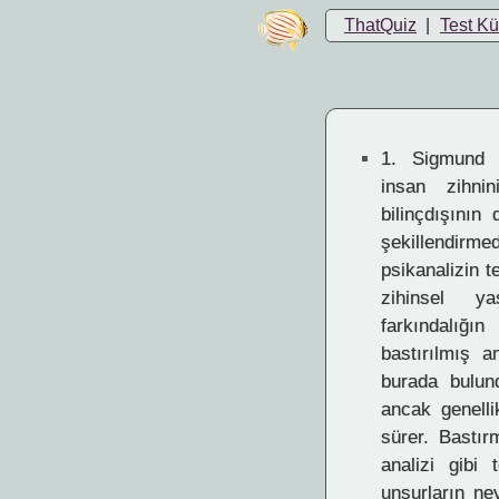
ThatQuiz
|
Test K
1.
Sigmund Fr
insan zihnin
bilinçdışının
şekillendi
psikanalizin t
zihinsel ya
farkındalığ
bastırılmış a
burada bulun
ancak genellikl
sürer. Bastı
analizi gibi 
unsurların ne