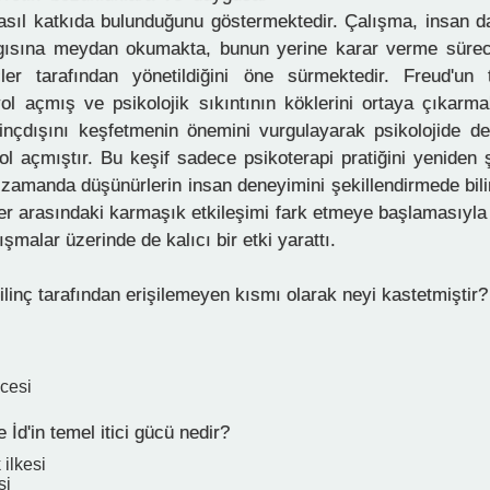
asıl katkıda bulunduğunu göstermektedir. Çalışma, insan da
algısına meydan okumakta, bunun yerine karar verme süre
çler tarafından yönetildiğini öne sürmektedir. Freud'un t
yol açmış ve psikolojik sıkıntının köklerini ortaya çıkarma
linçdışını keşfetmenin önemini vurgulayarak psikolojide de
ol açmıştır. Bu keşif sadece psikoterapi pratiğini yeniden 
 zamanda düşünürlerin insan deneyimini şekillendirmede bil
iler arasındaki karmaşık etkileşimi fark etmeye başlamasıyla
ışmalar üzerinde de kalıcı bir etki yarattı.
ilinç tarafından erişilemeyen kısmı olarak neyi kastetmiştir?
ncesi
 İd'in temel itici gücü nedir?
 ilkesi
si