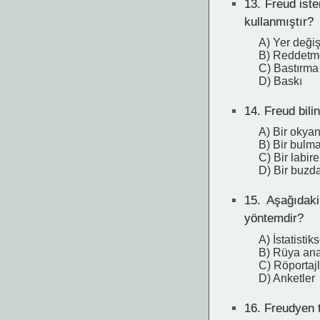
13.
Freud iste
kullanmıştır?
A) Yer değiş
B) Reddetm
C) Bastırma
D) Baskı
14.
Freud bilin
A) Bir okya
B) Bir bulm
C) Bir labire
D) Bir buzd
15.
Aşağıdakil
yöntemdir?
A) İstatistik
B) Rüya ana
C) Röportajl
D) Anketler
16.
Freudyen te