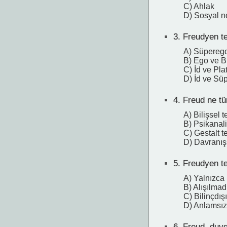
C) Ahlak
D) Sosyal n
3.
Freudyen teo
A) Süperego
B) Ego ve Bi
C) İd ve Pla
D) İd ve Sü
4.
Freud ne tür 
A) Bilişsel t
B) Psikanal
C) Gestalt t
D) Davranışs
5.
Freudyen teo
A) Yalnızca 
B) Alışılmadı
C) Bilinçdış
D) Anlamsız 
6.
Freud, duygu