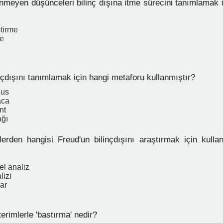
nmeyen düşünceleri bilinç dışına itme sürecini tanımlamak i
tirme
e
çdışını tanımlamak için hangi metaforu kullanmıştır?
nus
aca
nt
ağı
erden hangisi Freud'un bilinçdışını araştırmak için kullan
sel analiz
lizi
ar
rimlerle 'bastırma' nedir?