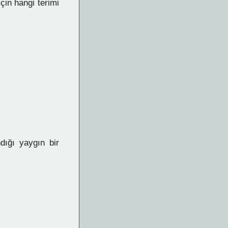
çin hangi terimi
dığı yaygın bir