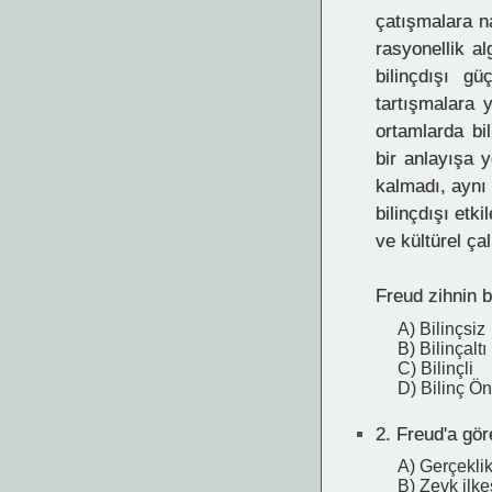
çatışmalara n
rasyonellik 
bilinçdışı gü
tartışmalara 
ortamlarda bi
bir anlayışa y
kalmadı, aynı
bilinçdışı etk
ve kültürel çal
Freud zihnin b
A) Bilinçsiz
B) Bilinçaltı
C) Bilinçli
D) Bilinç Ö
2.
Freud'a göre
A) Gerçeklik
B) Zevk ilke