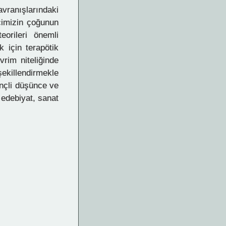
vranışlarındaki
cimizin çoğunun
eorileri önemli
k için terapötik
vrim niteliğinde
şekillendirmekle
inçli düşünce ve
 edebiyat, sanat