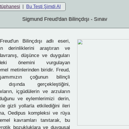
ütüphanesi
|
Bu Testi Şimdi Al
Sigmund Freud'dan Bilinçdışı - Sınav
eud'un Bilinçdışı adlı eseri,
in derinliklerini araştıran ve
 davranış, düşünce ve duyguları
rmedeki önemini vurgulayan
emel metinlerinden biridir. Freud,
şamımızın çoğunun bilinçli
ın dışında gerçekleştiğini,
nıların, içgüdülerin ve arzuların
duğunu ve eylemlerimizi derin,
e gizli yollarla etkilediğini ileri
rma, Oedipus kompleksi ve rüya
temel kavramları tanıtarak, bu
vrotik bozukluklara ve duygusal