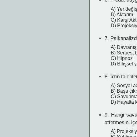
A) Yer değiş
B) Aktarım
C) Karşı Ak
D) Projeksi
7.
Psikanalizde
A) Davranışs
B) Serbest bi
C) Hipnoz
D) Bilişsel
8.
İd'in talepl
A) Sosyal a
B) Başa çıkm
C) Savunma
D) Hayatta 
9.
Hangi savun
atfetmesini içe
A) Projeksi
B) Süblima