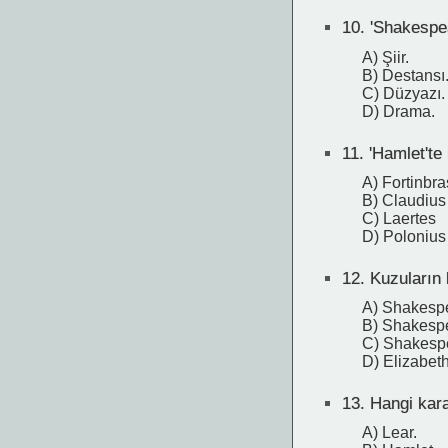
10.
'Shakespea
A) Şiir.
B) Destansı
C) Düzyazı.
D) Drama.
11.
'Hamlet'te
A) Fortinbra
B) Claudius
C) Laertes
D) Polonius
12.
Kuzuların 
A) Shakespea
B) Shakespea
C) Shakespe
D) Elizabet
13.
Hangi kara
A) Lear.