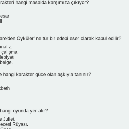
arakteri hangi masalda karşımıza çıkıyor?
aesar
II
e'den Öyküler' ne tür bir edebi eser olarak kabul edilir?
analiz.
r çalışma.
ebiyatı.
 belge.
 hangi karakter güce olan aşkıyla tanınır?
cbeth
hangi oyunda yer alır?
 Juliet.
Gecesi Rüyası.