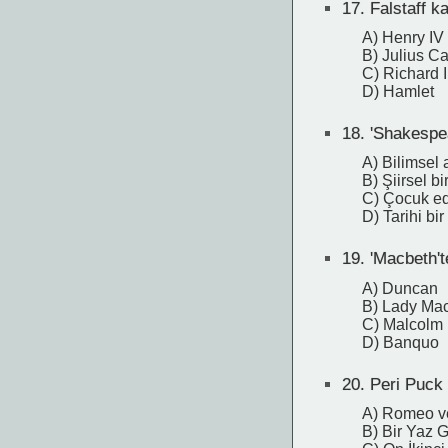
17.
Falstaff k
A) Henry IV
B) Julius C
C) Richard I
D) Hamlet
18.
'Shakespear
A) Bilimsel 
B) Şiirsel bi
C) Çocuk ed
D) Tarihi bir
19.
'Macbeth'te
A) Duncan
B) Lady Ma
C) Malcolm
D) Banquo
20.
Peri Puck 
A) Romeo ve
B) Bir Yaz 