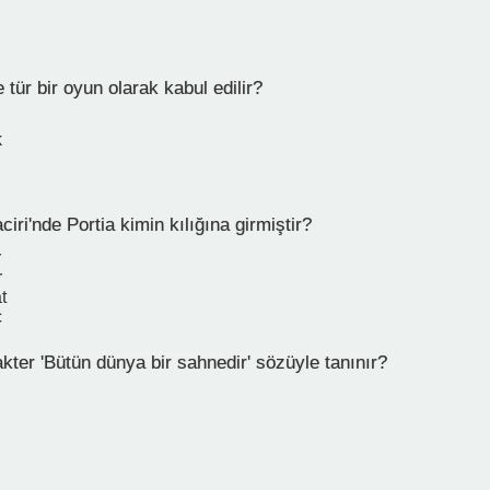
e tür bir oyun olarak kabul edilir?
k
iri'nde Portia kimin kılığına girmiştir?
r
r
t
ç
ter 'Bütün dünya bir sahnedir' sözüyle tanınır?