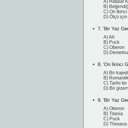
A) Hatalar 
B) Beğendiğ
C) On İkinc
D) Ölçü için
7.
'Bir Yaz Ge
A) Alt
B) Puck
C) Oberon
D) Demetriu
8.
'On İkinci G
A) Bir trajed
B) Romantik
C) Tarihi bi
D) Bir gize
9.
'Bir Yaz Gec
A) Oberon
B) Titania
C) Puck
D) Theseus