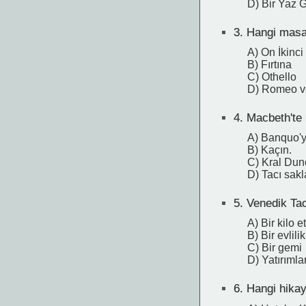
D) Bir Yaz 
3.
Hangi masal 
A) On İkinc
B) Fırtına
C) Othello
D) Romeo ve
4.
Macbeth'te 
A) Banquo'y
B) Kaçın.
C) Kral Dun
D) Tacı sakl
5.
Venedik Tac
A) Bir kilo et
B) Bir evlilik 
C) Bir gemi
D) Yatırımlar
6.
Hangi hikaye