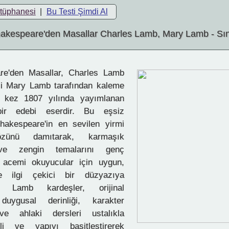
ütüphanesi
|
Bu Testi Şimdi Al
akespeare'den Masallar Charles Lamb, Mary Lamb - Sı
e'den Masallar, Charles Lamb
şi Mary Lamb tarafından kaleme
k kez 1807 yılında yayımlanan
bir edebi eserdir. Bu eşsiz
hakespeare'in en sevilen yirmi
zünü damıtarak, karmaşık
ı ve zengin temalarını genç
e acemi okuyucular için uygun,
 ve ilgi çekici bir düzyazıya
r. Lamb kardeşler, orijinal
duygusal derinliği, karakter
i ve ahlaki dersleri ustalıkla
li ve yapıyı basitleştirerek