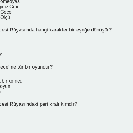
Komedyası
iniz Gibi
i Gece
 Ölçü
cesi Rüyası'nda hangi karakter bir eşeğe dönüşür?
s
ece' ne tür bir oyundur?
i
 bir komedi
r oyun
m
esi Rüyası'ndaki peri kralı kimdir?