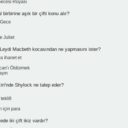
Gecesi Rüyası
birbirine aşık bir çifti konu alır?
i Gece
 Juliet
Leydi Macbeth kocasından ne yapmasını ister?
a ihanet et
can'ı Öldürmek
ayın
iri'nde Shylock ne talep eder?
teklifi
ı için para
de iki çift ikiz vardır?