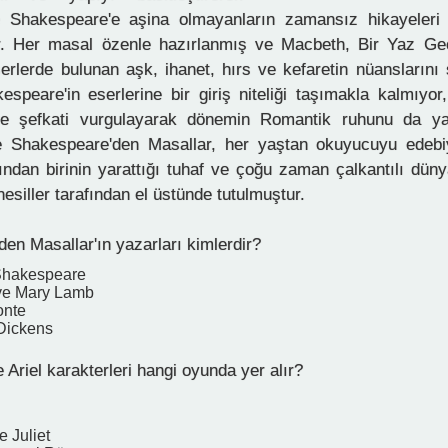
e Shakespeare'e aşina olmayanların zamansız hikayeleri 
yor. Her masal özenle hazırlanmış ve Macbeth, Bir Yaz G
serlerde bulunan aşk, ihanet, hırs ve kefaretin nüanslarını s
espeare'in eserlerine bir giriş niteliği taşımakla kalmıyo
e şefkati vurgulayarak dönemin Romantik ruhunu da yans
yle Shakespeare'den Masallar, her yaştan okuyucuyu edeb
ından birinin yarattığı tuhaf ve çoğu zaman çalkantılı dün
esiller tarafından el üstünde tutulmuştur.
en Masallar'ın yazarları kimlerdir?
Shakespeare
ve Mary Lamb
onte
Dickens
Ariel karakterleri hangi oyunda yer alır?
 Juliet