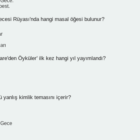
 Gece.
est.
ecesi Rüyası'nda hangi masal öğesi bulunur?
ar
arı
re'den Öyküler' ilk kez hangi yıl yayımlandı?
 yanlış kimlik temasını içerir?
i Gece