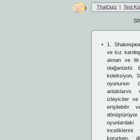
ThatQuiz
|
Test K
Sh
1.
Shakespear
ve kız karde
alınan ve il
olağanüstü 
koleksiyon, S
oyununun ö
anlatıların
izleyiciler v
erişilebilir
dönüştürüyo
oyunlardaki 
inceliklerin
korurken, di