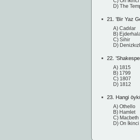
C) On İkinci
D) The Temp
21.
'Bir Yaz G
A) Cadılar
B) Ejderhal
C) Sihir
D) Denizkızl
22.
'Shakespea
A) 1815
B) 1799
C) 1807
D) 1812
23.
Hangi öykü
A) Othello
B) Hamlet
C) Macbeth
D) On İkinc