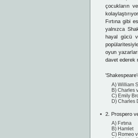
çocukların v
kolaylaştırı
Fırtına gibi e
yalnızca Shak
hayal gücü v
popülaritesi
oyun yazarlar
davet ederek n
'Shakespeare'd
A) William 
B) Charles 
C) Emily Br
D) Charles 
2.
Prospero ve 
A) Fırtına
B) Hamlet
C) Romeo ve