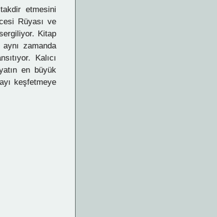
takdir etmesini
ecesi Rüyası ve
ergiliyor. Kitap
r, aynı zamanda
ıtıyor. Kalıcı
iyatın en büyük
yayı keşfetmeye