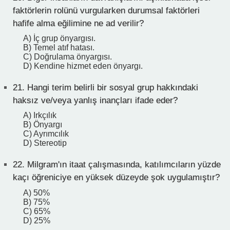
faktörlerin rolünü vurgularken durumsal faktörleri
hafife alma eğilimine ne ad verilir?
A) İç grup önyargısı.
B) Temel atıf hatası.
C) Doğrulama önyargısı.
D) Kendine hizmet eden önyargı.
21.
Hangi terim belirli bir sosyal grup hakkındaki
haksız ve/veya yanlış inançları ifade eder?
A) Irkçılık
B) Önyargı
C) Ayrımcılık
D) Stereotip
22.
Milgram'ın itaat çalışmasında, katılımcıların yüzde
kaçı öğreniciye en yüksek düzeyde şok uygulamıştır?
A) 50%
B) 75%
C) 65%
D) 25%