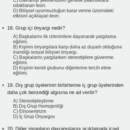
C) Davranışı şekillendiren genetik yatkınlıklara
odaklanan teori.
D) Bilişsel uyumsuzluğun karar verme üzerindeki
etkisini açıklayan teori.
18.
Grup içi önyargı nedir?
A) Başkalarını ilk izlenimlere dayanarak yargılama
eğilimi.
B) Kişinin önyargılara karşı daha az duyarlı olduğuna
inandığı sosyal bilişsel önyargı.
C) Başkalarını yargılarken stereotiplere güvenme
eğilimi.
D) Kişinin kendi grubunu diğerlerine tercih etme
eğilimi.
19.
Dış grup üyelerinin birbirlerine iç grup üyelerinden
daha çok benzediği algısına ne ad verilir?
A) Stereotipleştirme
B) Dış Grup Homojenliği
C) Etnosentrizm
D) İç Grup Önyargısı
20.
Diğer insanların davranışlarını açıklamada içsel