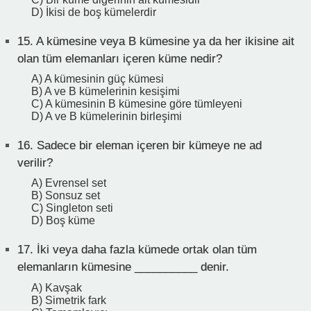
D) İkisi de boş kümelerdir
15.
A kümesine veya B kümesine ya da her ikisine ait
olan tüm elemanları içeren küme nedir?
A) A kümesinin güç kümesi
B) A ve B kümelerinin kesişimi
C) A kümesinin B kümesine göre tümleyeni
D) A ve B kümelerinin birleşimi
16.
Sadece bir eleman içeren bir kümeye ne ad
verilir?
A) Evrensel set
B) Sonsuz set
C) Singleton seti
D) Boş küme
17.
İki veya daha fazla kümede ortak olan tüm
elemanların kümesine __________ denir.
A) Kavşak
B) Simetrik fark