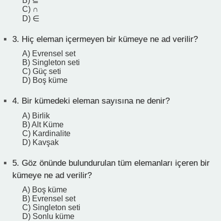
B) ⊆
C) ∩
D) ∈
3.
Hiç eleman içermeyen bir kümeye ne ad verilir?
A) Evrensel set
B) Singleton seti
C) Güç seti
D) Boş küme
4.
Bir kümedeki eleman sayısına ne denir?
A) Birlik
B) Alt Küme
C) Kardinalite
D) Kavşak
5.
Göz önünde bulundurulan tüm elemanları içeren bir
kümeye ne ad verilir?
A) Boş küme
B) Evrensel set
C) Singleton seti
D) Sonlu küme