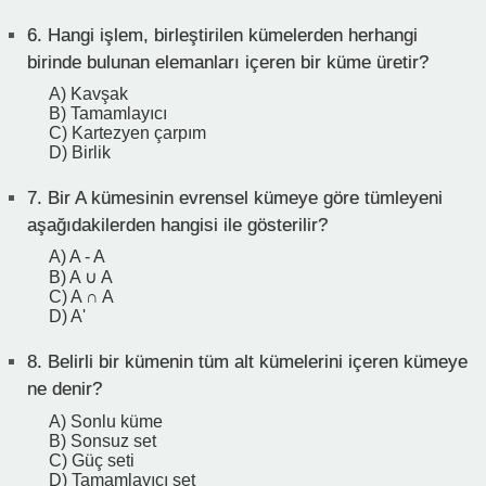
6.
Hangi işlem, birleştirilen kümelerden herhangi
birinde bulunan elemanları içeren bir küme üretir?
A) Kavşak
B) Tamamlayıcı
C) Kartezyen çarpım
D) Birlik
7.
Bir A kümesinin evrensel kümeye göre tümleyeni
aşağıdakilerden hangisi ile gösterilir?
A) A - A
B) A ∪ A
C) A ∩ A
D) A'
8.
Belirli bir kümenin tüm alt kümelerini içeren kümeye
ne denir?
A) Sonlu küme
B) Sonsuz set
C) Güç seti
D) Tamamlayıcı set