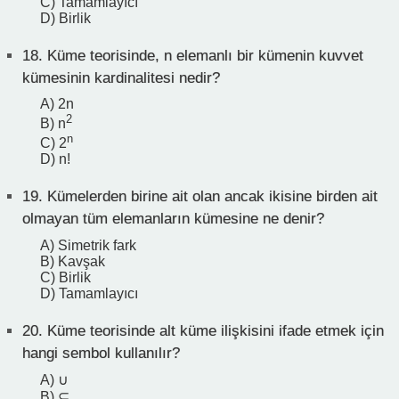
C) Tamamlayıcı
D) Birlik
18.
Küme teorisinde, n elemanlı bir kümenin kuvvet
kümesinin kardinalitesi nedir?
A) 2n
2
B) n
n
C) 2
D) n!
19.
Kümelerden birine ait olan ancak ikisine birden ait
olmayan tüm elemanların kümesine ne denir?
A) Simetrik fark
B) Kavşak
C) Birlik
D) Tamamlayıcı
20.
Küme teorisinde alt küme ilişkisini ifade etmek için
hangi sembol kullanılır?
A) ∪
B) ⊆