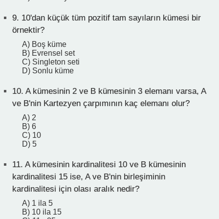
9.
10'dan küçük tüm pozitif tam sayıların kümesi bir
örnektir?
A) Boş küme
B) Evrensel set
C) Singleton seti
D) Sonlu küme
10.
A kümesinin 2 ve B kümesinin 3 elemanı varsa, A
ve B'nin Kartezyen çarpımının kaç elemanı olur?
A) 2
B) 6
C) 10
D) 5
11.
A kümesinin kardinalitesi 10 ve B kümesinin
kardinalitesi 15 ise, A ve B'nin birleşiminin
kardinalitesi için olası aralık nedir?
A) 1 ila 5
B) 10 ila 15