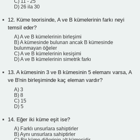
C) 11 - 25
D) 26 ila 30
12.
Küme teorisinde, A ve B kümelerinin farkı neyi
temsil eder?
A) A ve B kümelerinin birleşimi
B) A kümesinde bulunan ancak B kümesinde
bulunmayan öğeler
C) A ve B kümelerinin kesişimi
D) A ve B kümelerinin simetrik farkı
13.
A kümesinin 3 ve B kümesinin 5 elemanı varsa, A
ve B'nin birleşiminde kaç eleman vardır?
A) 3
B) 8
C) 15
D) 5
14.
Eğer iki küme eşit ise?
A) Farklı unsurlara sahiptirler
B) Aynı unsurlara sahiptirler
C) Bir küme diğerinin alt kümesidir