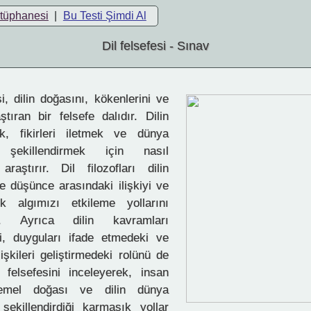
ütüphanesi
|
Bu Testi Şimdi Al
Dil felsefesi - Sınav
i, dilin doğasını, kökenlerini ve
aştıran bir felsefe dalıdır. Dilin
k, fikirleri iletmek ve dünya
ı şekillendirmek için nasıl
 araştırır. Dil filozofları dilin
ve düşünce arasındaki ilişkiyi ve
ik algımızı etkileme yollarını
r. Ayrıca dilin kavramları
i, duyguları ifade etmedeki ve
ilişkileri geliştirmedeki rolünü de
il felsefesini inceleyerek, insan
 temel doğası ve dilin dünya
şekillendirdiği karmaşık yollar