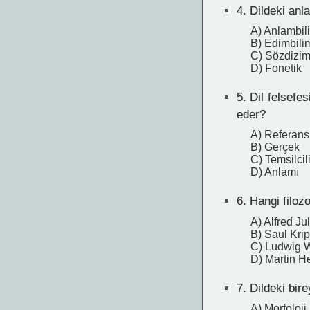
4.
Dildeki anl
A) Anlambil
B) Edimbili
C) Sözdizim
D) Fonetik
5.
Dil felsefes
eder?
A) Referans
B) Gerçek
C) Temsilcil
D) Anlamı
6.
Hangi filozo
A) Alfred Ju
B) Saul Kri
C) Ludwig W
D) Martin H
7.
Dildeki bire
A) Morfoloji