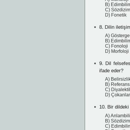
B) Edimbili
C) Sözdizim
D) Fonetik
8.
Dilin iletiş
A) Gösterge
B) Edimbili
C) Fonoloji
D) Morfoloji
9.
Dil felsefe
ifade eder?
A) Belirsizli
B) Referansl
C) Diyalektik
D) Çokanlam
10.
Bir dildeki
A) Anlambil
B) Sözdizim
C) Edimbili