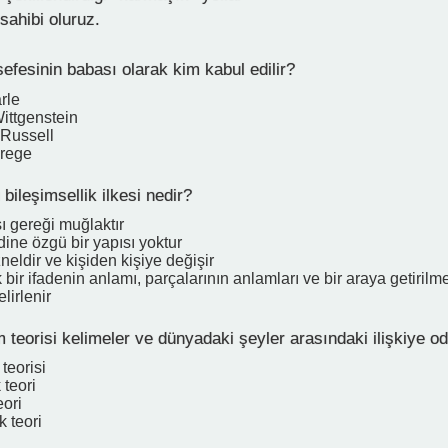
 sahibi oluruz.
sefesinin babası olarak kim kabul edilir?
rle
ittgenstein
 Russell
Frege
 bileşimsellik ilkesi nedir?
ı gereği muğlaktır
dine özgü bir yapısı yoktur
eldir ve kişiden kişiye değişir
bir ifadenin anlamı, parçalarının anlamları ve bir araya getirilme
lirlenir
teorisi kelimeler ve dünyadaki şeyler arasındaki ilişkiye od
teorisi
teori
eori
 teori