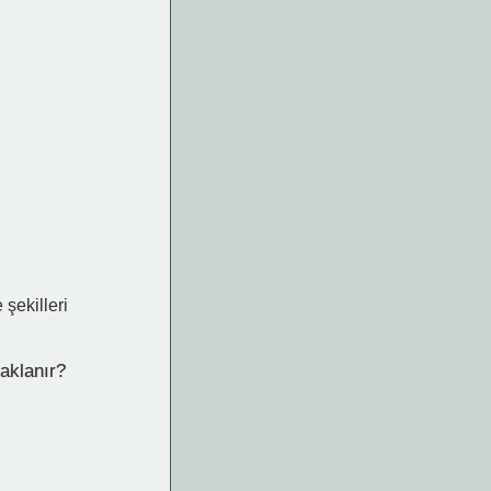
 şekilleri
aklanır?