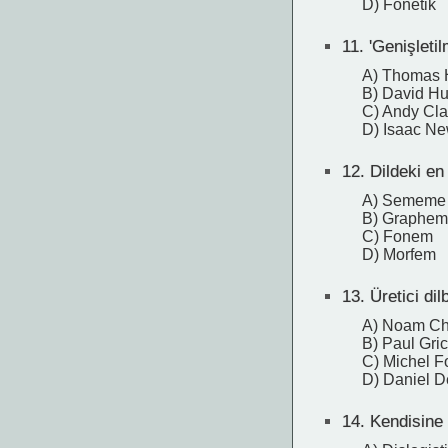
D) Fonetik
11.
'Genişletilm
A) Thomas
B) David H
C) Andy Cla
D) Isaac N
12.
Dildeki en 
A) Sememe
B) Graphe
C) Fonem
D) Morfem
13.
Üretici dilb
A) Noam C
B) Paul Gri
C) Michel F
D) Daniel D
14.
Kendisine a