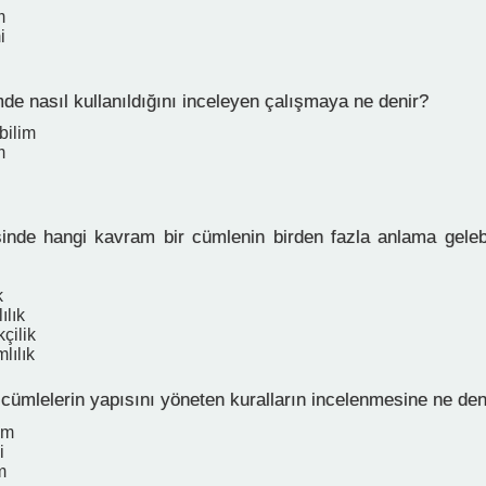
m
i
imde nasıl kullanıldığını inceleyen çalışmaya ne denir?
bilim
m
sinde hangi kavram bir cümlenin birden fazla anlama geleb
k
ılık
çilik
lılık
 cümlelerin yapısını yöneten kuralların incelenmesine ne den
im
i
m