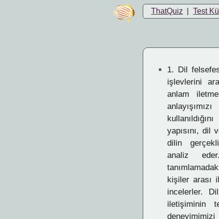
ThatQuiz
|
Test K
1.
Dil felsefes
işlevlerini ar
anlam iletme
anlayışımız
kullanıldığını
yapısını, dil 
dilin gerçekl
analiz ede
tanımlamadak
kişiler arası 
incelerler. D
iletişiminin
deneyimimizi 