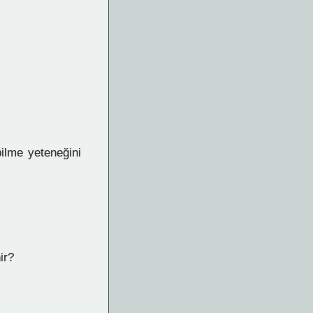
ilme yeteneğini
ir?