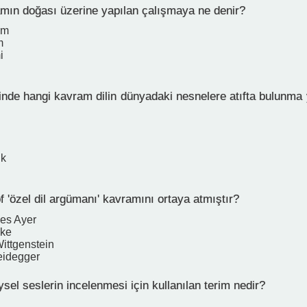
amın doğası üzerine yapılan çalışmaya ne denir?
im
m
i
inde hangi kavram dilin dünyadaki nesnelere atıfta bulunma 
ik
f 'özel dil argümanı' kavramını ortaya atmıştır?
les Ayer
pke
ittgenstein
eidegger
ysel seslerin incelenmesi için kullanılan terim nedir?