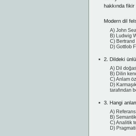
hakkında fikir
Modern dil fel
A) John Sea
B) Ludwig W
C) Bertrand
D) Gottlob 
2.
Dildeki ünlü
A) Dil doğas
B) Dilin ken
C) Anlam özn
D) Karmaşık 
tarafından be
3.
Hangi anlam 
A) Referans 
B) Semantik 
C) Analitik t
D) Pragmatik