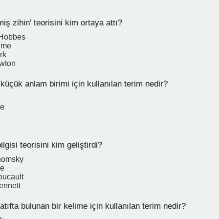
iş zihin' teorisini kim ortaya attı?
 Hobbes
ume
rk
ewton
küçük anlam birimi için kullanılan terim nedir?
me
ilgisi teorisini kim geliştirdi?
homsky
ce
oucault
ennett
tıfta bulunan bir kelime için kullanılan terim nedir?