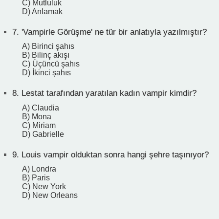
C) Mutluluk
D) Anlamak
7.
'Vampirle Görüşme' ne tür bir anlatıyla yazılmıştır?
A) Birinci şahıs
B) Bilinç akışı
C) Üçüncü şahıs
D) İkinci şahıs
8.
Lestat tarafından yaratılan kadın vampir kimdir?
A) Claudia
B) Mona
C) Miriam
D) Gabrielle
9.
Louis vampir olduktan sonra hangi şehre taşınıyor?
A) Londra
B) Paris
C) New York
D) New Orleans