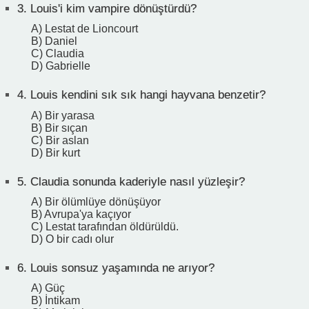
3.
Louis'i kim vampire dönüştürdü?
A) Lestat de Lioncourt
B) Daniel
C) Claudia
D) Gabrielle
4.
Louis kendini sık sık hangi hayvana benzetir?
A) Bir yarasa
B) Bir sıçan
C) Bir aslan
D) Bir kurt
5.
Claudia sonunda kaderiyle nasıl yüzleşir?
A) Bir ölümlüye dönüşüyor
B) Avrupa'ya kaçıyor
C) Lestat tarafından öldürüldü.
D) O bir cadı olur
6.
Louis sonsuz yaşamında ne arıyor?
A) Güç
B) İntikam