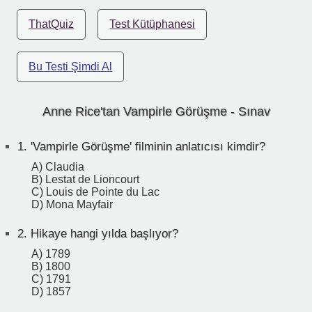
ThatQuiz
Test Kütüphanesi
Bu Testi Şimdi Al
Anne Rice'tan Vampirle Görüşme - Sınav
1.
'Vampirle Görüşme' filminin anlatıcısı kimdir?
A) Claudia
B) Lestat de Lioncourt
C) Louis de Pointe du Lac
D) Mona Mayfair
2.
Hikaye hangi yılda başlıyor?
A) 1789
B) 1800
C) 1791
D) 1857