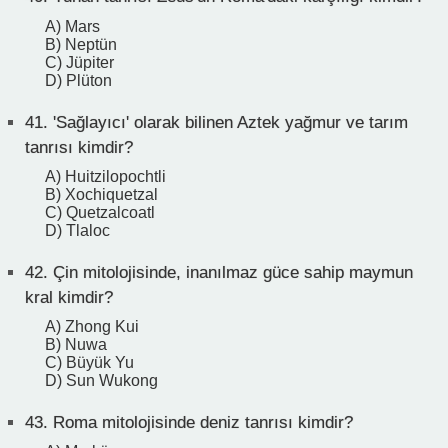
A) Mars
B) Neptün
C) Jüpiter
D) Plüton
41.
'Sağlayıcı' olarak bilinen Aztek yağmur ve tarım
tanrısı kimdir?
A) Huitzilopochtli
B) Xochiquetzal
C) Quetzalcoatl
D) Tlaloc
42.
Çin mitolojisinde, inanılmaz güce sahip maymun
kral kimdir?
A) Zhong Kui
B) Nuwa
C) Büyük Yu
D) Sun Wukong
43.
Roma mitolojisinde deniz tanrısı kimdir?