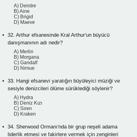
A) Deirdre
B) Aine
C) Brigid
D) Maeve
32.
Arthur efsanesinde Kral Arthur'un büyücü
danışmanının adı nedir?
A) Merlin
B) Morgana
C) Gandalf
D) Nimue
33.
Hangi efsanevi yaratığın büyüleyici müziği ve
sesiyle denizcileri ölüme sürüklediği söylenir?
A) Hydra
B) Deniz Kızı
C) Siren
D) Kraken
34.
Sherwood Ormanı'nda bir grup neşeli adama
liderlik etmesi ve fakirlere vermek için zenginleri