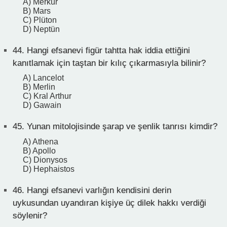
A) Merkür
B) Mars
C) Plüton
D) Neptün
44.
Hangi efsanevi figür tahtta hak iddia ettiğini
kanıtlamak için taştan bir kılıç çıkarmasıyla bilinir?
A) Lancelot
B) Merlin
C) Kral Arthur
D) Gawain
45.
Yunan mitolojisinde şarap ve şenlik tanrısı kimdir?
A) Athena
B) Apollo
C) Dionysos
D) Hephaistos
46.
Hangi efsanevi varlığın kendisini derin
uykusundan uyandıran kişiye üç dilek hakkı verdiği
söylenir?