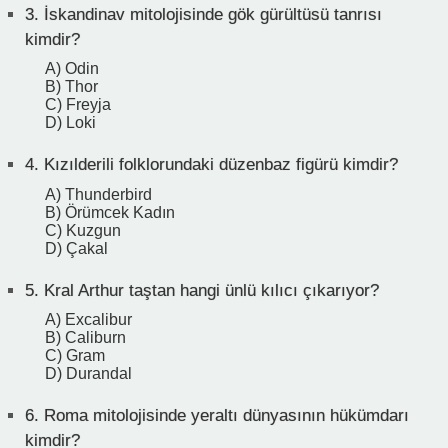
3.
İskandinav mitolojisinde gök gürültüsü tanrısı
kimdir?
A) Odin
B) Thor
C) Freyja
D) Loki
4.
Kızılderili folklorundaki düzenbaz figürü kimdir?
A) Thunderbird
B) Örümcek Kadın
C) Kuzgun
D) Çakal
5.
Kral Arthur taştan hangi ünlü kılıcı çıkarıyor?
A) Excalibur
B) Caliburn
C) Gram
D) Durandal
6.
Roma mitolojisinde yeraltı dünyasının hükümdarı
kimdir?