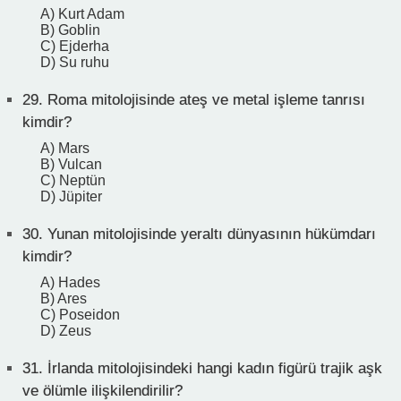
A) Kurt Adam
B) Goblin
C) Ejderha
D) Su ruhu
29.
Roma mitolojisinde ateş ve metal işleme tanrısı
kimdir?
A) Mars
B) Vulcan
C) Neptün
D) Jüpiter
30.
Yunan mitolojisinde yeraltı dünyasının hükümdarı
kimdir?
A) Hades
B) Ares
C) Poseidon
D) Zeus
31.
İrlanda mitolojisindeki hangi kadın figürü trajik aşk
ve ölümle ilişkilendirilir?