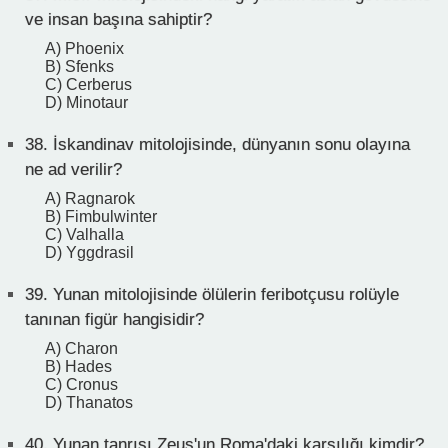
ve insan başına sahiptir?
A) Phoenix
B) Sfenks
C) Cerberus
D) Minotaur
38.
İskandinav mitolojisinde, dünyanın sonu olayına
ne ad verilir?
A) Ragnarok
B) Fimbulwinter
C) Valhalla
D) Yggdrasil
39.
Yunan mitolojisinde ölülerin feribotçusu rolüyle
tanınan figür hangisidir?
A) Charon
B) Hades
C) Cronus
D) Thanatos
40.
Yunan tanrısı Zeus'un Roma'daki karşılığı kimdir?