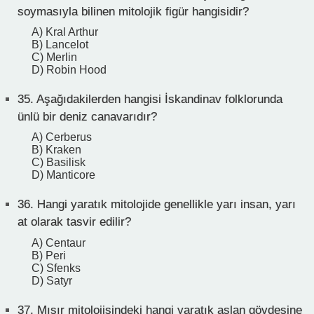
soymasıyla bilinen mitolojik figür hangisidir?
A) Kral Arthur
B) Lancelot
C) Merlin
D) Robin Hood
35.
Aşağıdakilerden hangisi İskandinav folklorunda
ünlü bir deniz canavarıdır?
A) Cerberus
B) Kraken
C) Basilisk
D) Manticore
36.
Hangi yaratık mitolojide genellikle yarı insan, yarı
at olarak tasvir edilir?
A) Centaur
B) Peri
C) Sfenks
D) Satyr
37.
Mısır mitolojisindeki hangi yaratık aslan gövdesine