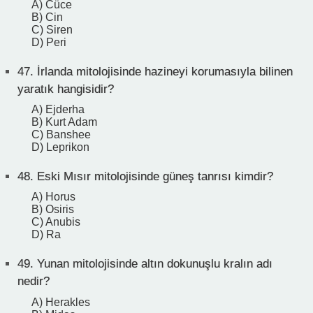
A) Cüce
B) Cin
C) Siren
D) Peri
47.
İrlanda mitolojisinde hazineyi korumasıyla bilinen
yaratık hangisidir?
A) Ejderha
B) Kurt Adam
C) Banshee
D) Leprikon
48.
Eski Mısır mitolojisinde güneş tanrısı kimdir?
A) Horus
B) Osiris
C) Anubis
D) Ra
49.
Yunan mitolojisinde altın dokunuşlu kralın adı
nedir?
A) Herakles