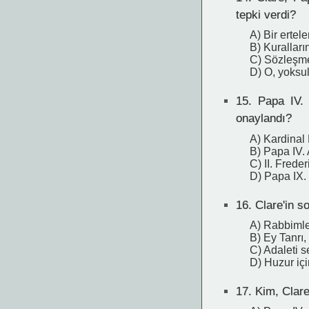
tepki verdi?
A) Bir ertele
B) Kurallar
C) Sözleşmey
D) O, yoksull
15.
Papa IV. İ
onaylandı?
A) Kardinal
B) Papa IV.
C) II. Freder
D) Papa IX.
16.
Clare'in so
A) Rabbimle
B) Ey Tanrı,
C) Adaleti s
D) Huzur içi
17.
Kim, Clare'