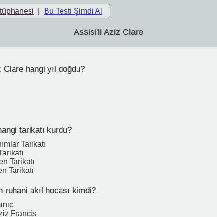
ütüphanesi
|
Bu Testi Şimdi Al
Assisi'li Aziz Clare
z Clare hangi yıl doğdu?
angi tarikatı kurdu?
ımlar Tarikatı
Tarikatı
n Tarikatı
n Tarikatı
n ruhani akıl hocası kimdi?
inic
Aziz Francis