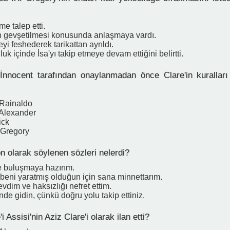
me talep etti.
ın gevşetilmesi konusunda anlaşmaya vardı.
i feshederek tarikattan ayrıldı.
uk içinde İsa'yı takip etmeye devam ettiğini belirtti.
nnocent tarafından onaylanmadan önce Clare'in kuralları
 Rainaldo
 Alexander
ick
 Gregory
n olarak söylenen sözleri nelerdi?
 buluşmaya hazırım.
 beni yaratmış olduğun için sana minnettarım.
evdim ve haksızlığı nefret ettim.
nde gidin, çünkü doğru yolu takip ettiniz.
i Assisi'nin Aziz Clare'i olarak ilan etti?