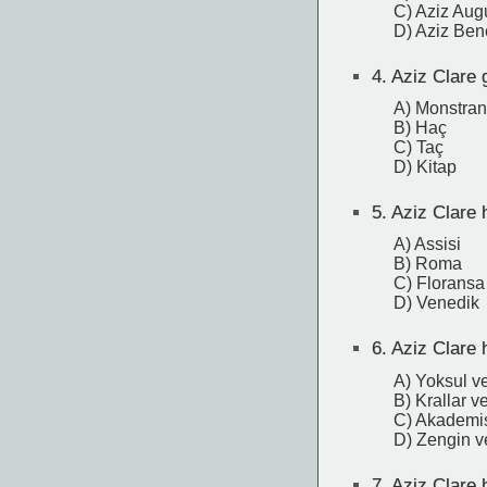
C) Aziz Aug
D) Aziz Ben
4.
Aziz Clare g
A) Monstra
B) Haç
C) Taç
D) Kitap
5.
Aziz Clare 
A) Assisi
B) Roma
C) Floransa
D) Venedik
6.
Aziz Clare h
A) Yoksul v
B) Krallar v
C) Akademis
D) Zengin v
7.
Aziz Clare h