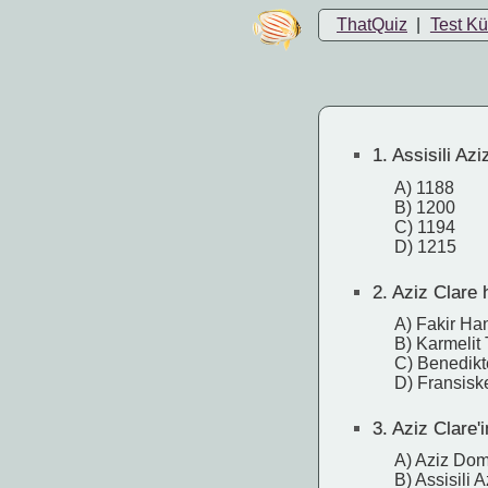
ThatQuiz
|
Test K
1.
Assisili Azi
A) 1188
B) 1200
C) 1194
D) 1215
2.
Aziz Clare h
A) Fakir Han
B) Karmelit 
C) Benedikte
D) Fransiske
3.
Aziz Clare'i
A) Aziz Dom
B) Assisili 