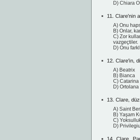
D) Chiara O
11.
Clare'nin a
A) Onu hapse
B) Onlar, ka
C) Zor kulla
vazgeçtiler.
D) Onu farkl
12.
Clare'in, d
A) Beatrix
B) Bianca
C) Catarina
D) Ortolana
13.
Clare, düze
A) Saint Ben
B) Yaşam Ku
C) Yoksulluk
D) Privilegi
14.
Clare, Pap