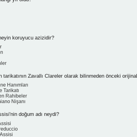
neyin koruyucu azizidir?
r
on
ler
n tarikatının Zavallı Clareler olarak bilinmeden önceki orijina
ine Hanımları
e Tarikatı
en Rahibeler
iano Nişanı
ssisi'nin doğum adı neydi?
Assisi
freduccio
Assisi