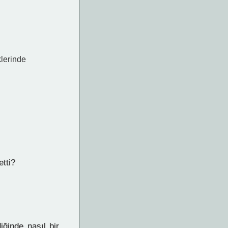
klerinde
etti?
ğinde nasıl bir