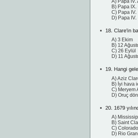
A) Papa IV.
B) Papa IX.
C) Papa IV.
D) Papa IV.
18.
Clare'in b
A) 3 Ekim
B) 12 Ağust
C) 26 Eylül
D) 11 Ağust
19.
Hangi gele
A) Aziz Clar
B) İyi hava 
C) Meryem A
D) Oruç dön
20.
1679 yılınd
A) Mississip
B) Saint Cla
C) Colorado
D) Rio Gran