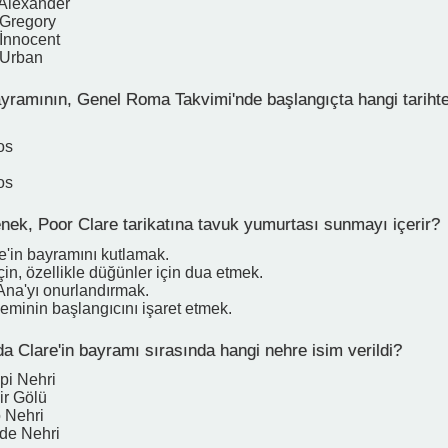
 Alexander
 Gregory
 İnnocent
 Urban
ayramının, Genel Roma Takvimi'nde başlangıçta hangi tarihte
os
os
nek, Poor Clare tarikatına tavuk yumurtası sunmayı içerir?
e'in bayramını kutlamak.
için, özellikle düğünler için dua etmek.
na'yı onurlandırmak.
eminin başlangıcını işaret etmek.
a Clare'in bayramı sırasında hangi nehre isim verildi?
pi Nehri
ir Gölü
 Nehri
de Nehri