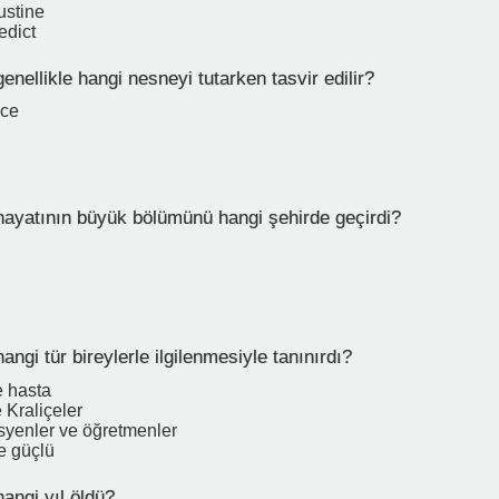
ustine
edict
enellikle hangi nesneyi tutarken tasvir edilir?
nce
hayatının büyük bölümünü hangi şehirde geçirdi?
angi tür bireylerle ilgilenmesiyle tanınırdı?
e hasta
e Kraliçeler
yenler ve öğretmenler
e güçlü
angi yıl öldü?