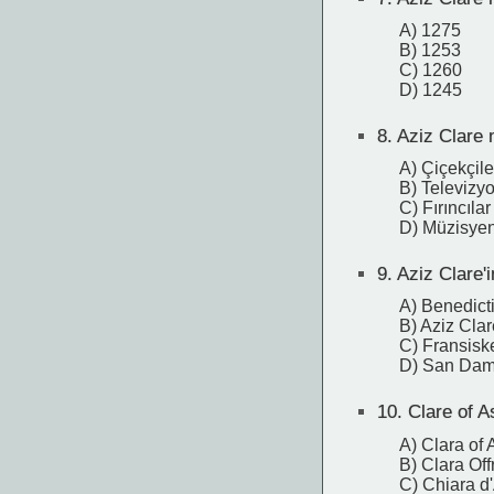
A) 1275
B) 1253
C) 1260
D) 1245
8.
Aziz Clare 
A) Çiçekçile
B) Televizy
C) Fırıncılar
D) Müzisyen
9.
Aziz Clare'i
A) Benedict
B) Aziz Clar
C) Fransisk
D) San Dam
10.
Clare of A
A) Clara of 
B) Clara Of
C) Chiara d'