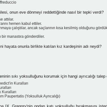
ffreduccio
ilesi, onun eve dönmeyi reddettiğinde nasıl bir tepki verdi?
 attılar.
rarını hemen kabul ettiler.
nmaya çalıştılar, ancak saçlarının kısa kesilmiş olduğunu gördü
ı bir manastıra gönderdiler.
ini hayata onunla birlikte katılan kız kardeşinin adı neydi?
ninin sıkı yoksulluğunu korumak için hangi ayrıcalığı talep 
edict'in Kuralları
ralları
 Kuralları
um Paupertatis (Yoksulluk Ayrıcalığı)
a IX. Gregory'nin ondan katı yoksulluğu bırakmasını istedi