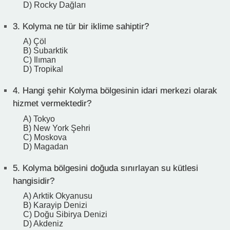
D) Rocky Dağları
3.
Kolyma ne tür bir iklime sahiptir?
A) Çöl
B) Subarktik
C) Ilıman
D) Tropikal
4.
Hangi şehir Kolyma bölgesinin idari merkezi olarak
hizmet vermektedir?
A) Tokyo
B) New York Şehri
C) Moskova
D) Magadan
5.
Kolyma bölgesini doğuda sınırlayan su kütlesi
hangisidir?
A) Arktik Okyanusu
B) Karayip Denizi
C) Doğu Sibirya Denizi
D) Akdeniz