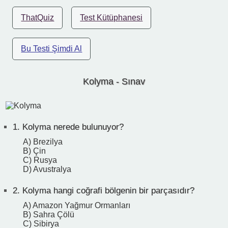
ThatQuiz
Test Kütüphanesi
Bu Testi Şimdi Al
Kolyma - Sınav
1.
Kolyma nerede bulunuyor?
A) Brezilya
B) Çin
C) Rusya
D) Avustralya
2.
Kolyma hangi coğrafi bölgenin bir parçasıdır?
A) Amazon Yağmur Ormanları
B) Sahra Çölü
C) Sibirya