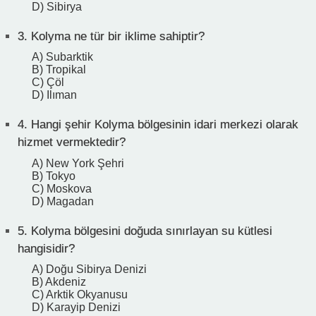
D) Sibirya
3.
Kolyma ne tür bir iklime sahiptir?
A) Subarktik
B) Tropikal
C) Çöl
D) Ilıman
4.
Hangi şehir Kolyma bölgesinin idari merkezi olarak
hizmet vermektedir?
A) New York Şehri
B) Tokyo
C) Moskova
D) Magadan
5.
Kolyma bölgesini doğuda sınırlayan su kütlesi
hangisidir?
A) Doğu Sibirya Denizi
B) Akdeniz
C) Arktik Okyanusu
D) Karayip Denizi