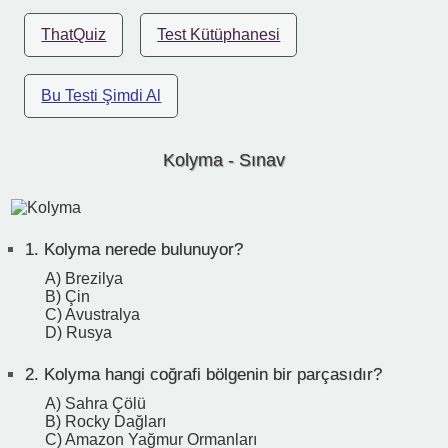
ThatQuiz
Test Kütüphanesi
Bu Testi Şimdi Al
Kolyma - Sınav
1.
Kolyma nerede bulunuyor?
A) Brezilya
B) Çin
C) Avustralya
D) Rusya
2.
Kolyma hangi coğrafi bölgenin bir parçasıdır?
A) Sahra Çölü
B) Rocky Dağları
C) Amazon Yağmur Ormanları