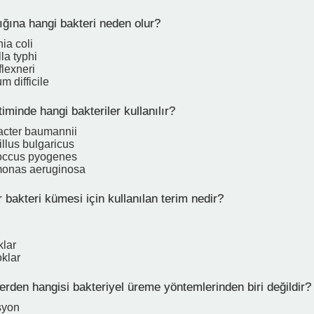
ığına hangi bakteri neden olur?
ia coli
la typhi
flexneri
m difficile
iminde hangi bakteriler kullanılır?
acter baumannii
llus bulgaricus
coccus pyogenes
onas aeruginosa
 bakteri kümesi için kullanılan terim nedir?
klar
oklar
rden hangisi bakteriyel üreme yöntemlerinden biri değildir?
syon