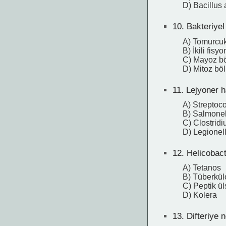
D) Bacillus 
10.
Bakteriyel
A) Tomurcu
B) İkili fisyo
C) Mayoz b
D) Mitoz bö
11.
Lejyoner ha
A) Streptoc
B) Salmonel
C) Clostridi
D) Legionel
12.
Helicobacte
A) Tetanos
B) Tüberkül
C) Peptik ül
D) Kolera
13.
Difteriye n