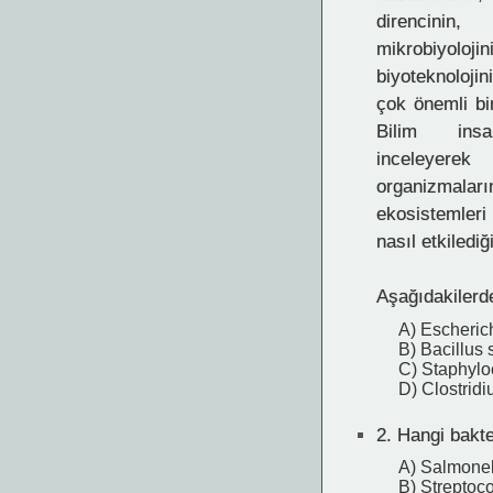
direncin
mikrobiy
biyoteknoloji
çok önemli bi
Bilim insan
inceleye
organizmala
ekosistemler
nasıl etkilediğ
Aşağıdakilerde
A) Escherich
B) Bacillus s
C) Staphylo
D) Clostridi
2.
Hangi bakte
A) Salmonel
B) Streptoc