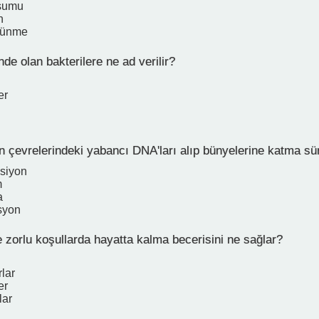
uşumu
n
lünme
de olan bakterilere ne ad verilir?
er
n çevrelerindeki yabancı DNA'ları alıp bünyelerine katma sü
siyon
m
a
syon
 zorlu koşullarda hayatta kalma becerisini ne sağlar?
lar
er
lar