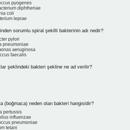
occus pyogenes
cterium diphtheriae
ia coli
erium leprae
nden sorumlu spiral şekilli bakterinin adı nedir?
ter pylori
la pneumoniae
onas aeruginosa
ccus faecalis
ar şeklindeki bakteri şekline ne ad verilir?
(boğmaca) neden olan bakteri hangisidir?
a pertussis
lus influenzae
coccus pneumoniae
um tetani