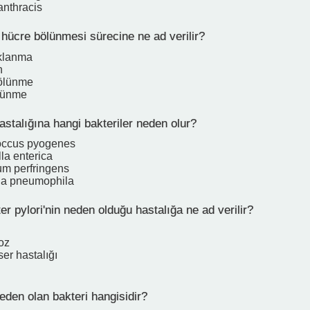
anthracis
 hücre bölünmesi sürecine ne ad verilir?
klanma
n
ölünme
lünme
stalığına hangi bakteriler neden olur?
occus pyogenes
la enterica
um perfringens
la pneumophila
r pylori'nin neden olduğu hastalığa ne ad verilir?
oz
ser hastalığı
eden olan bakteri hangisidir?