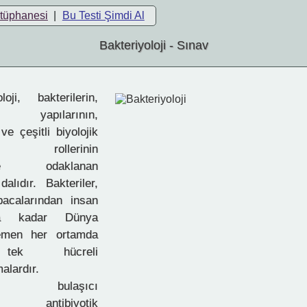
ütüphanesi
|
Bu Testi Şimdi Al
Bakteriyoloji - Sınav
oji, bakterilerin,
nin, yapılarının,
 ve çeşitli biyolojik
eki rollerinin
sine odaklanan
dalıdır. Bakteriler,
bacalarından insan
ına kadar Dünya
hemen her ortamda
tek hücreli
alardır.
loji, bulaşıcı
ın, antibiyotik