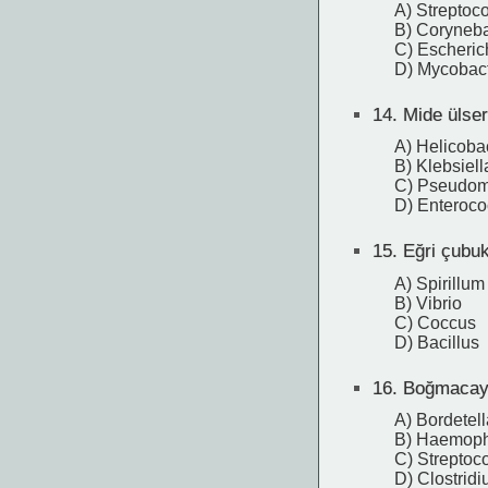
A) Streptoc
B) Coryneba
C) Escherich
D) Mycobact
14.
Mide ülseri
A) Helicobac
B) Klebsiel
C) Pseudom
D) Enteroco
15.
Eğri çubukl
A) Spirillum
B) Vibrio
C) Coccus
D) Bacillus
16.
Boğmacaya 
A) Bordetell
B) Haemophi
C) Strepto
D) Clostridi