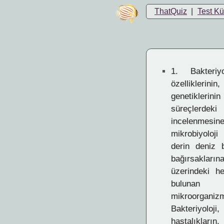
ThatQuiz
|
Test K
1.
Bakteriyol
özellikleri
genetiklerinin
süreçlerd
incelenme
mikrobiyoloji 
derin deniz 
bağırsaklar
üzerindeki 
bulunan 
mikroorganizm
Bakteriyo
hastalıklar