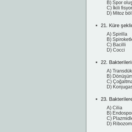
B) Spor ol
C) İkili fisyo
D) Mitoz bö
21.
Küre şeklin
A) Spirilla
B) Spiroketl
C) Bacilli
D) Cocci
22.
Bakterileri
A) Transdük
B) Dönüşü
C) Çoğaltm
D) Konjuga
23.
Bakterilere
A) Cilia
B) Endospor
C) Plazmidl
D) Ribozom