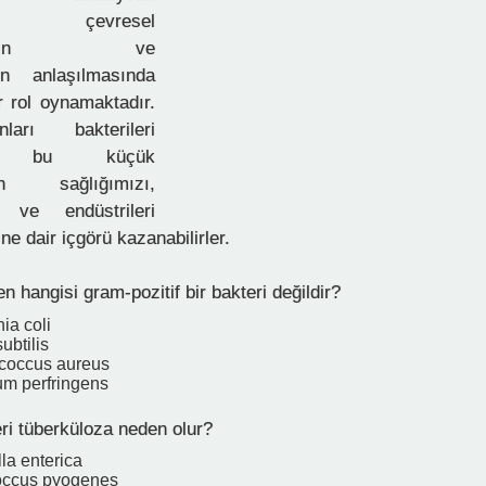
in, çevresel
olojinin ve
nin anlaşılmasında
r rol oynamaktadır.
ları bakterileri
rek bu küçük
rın sağlığımızı,
i ve endüstrileri
ine dair içgörü kazanabilirler.
n hangisi gram-pozitif bir bakteri değildir?
ia coli
ubtilis
coccus aureus
um perfringens
ri tüberküloza neden olur?
la enterica
occus pyogenes