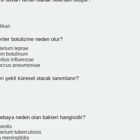
likan
riler botulizme neden olur?
erium leprae
ium botulinum
lus influenzae
coccus pneumoniae
i şekli küresel olarak tanımlanır?
ebaya neden olan bakteri hangisidir?
pestis
erium tuberculosis
 meningitidis