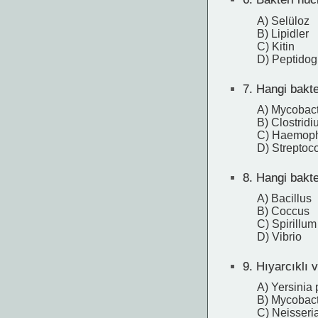
A) Selüloz
B) Lipidler
C) Kitin
D) Peptidog
7.
Hangi bakte
A) Mycobact
B) Clostrid
C) Haemophi
D) Strepto
8.
Hangi bakter
A) Bacillus
B) Coccus
C) Spirillum
D) Vibrio
9.
Hıyarcıklı v
A) Yersinia 
B) Mycobact
C) Neisseria