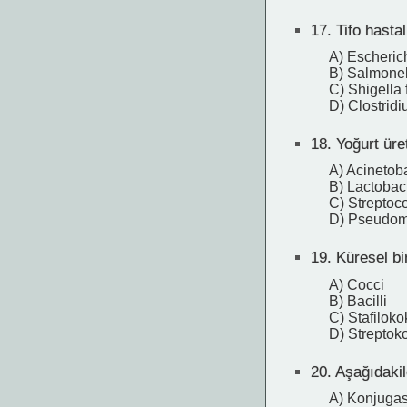
17.
Tifo hastal
A) Escherich
B) Salmonel
C) Shigella 
D) Clostridiu
18.
Yoğurt üret
A) Acinetob
B) Lactobaci
C) Strepto
D) Pseudom
19.
Küresel bir
A) Cocci
B) Bacilli
C) Stafiloko
D) Streptok
20.
Aşağıdakile
A) Konjuga