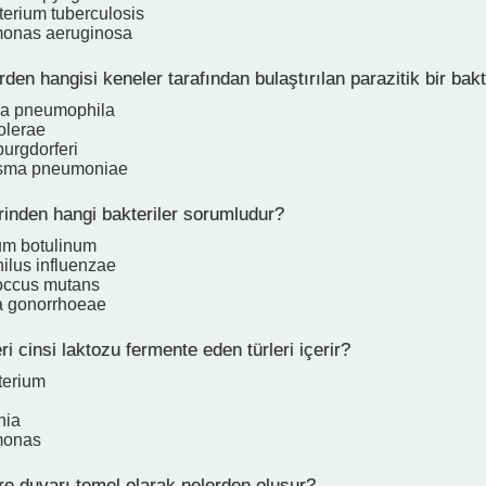
erium tuberculosis
onas aeruginosa
den hangisi keneler tarafından bulaştırılan parazitik bir bakt
la pneumophila
olerae
burgdorferi
sma pneumoniae
rinden hangi bakteriler sorumludur?
ium botulinum
lus influenzae
occus mutans
a gonorrhoeae
i cinsi laktozu fermente eden türleri içerir?
terium
hia
monas
e duvarı temel olarak nelerden oluşur?