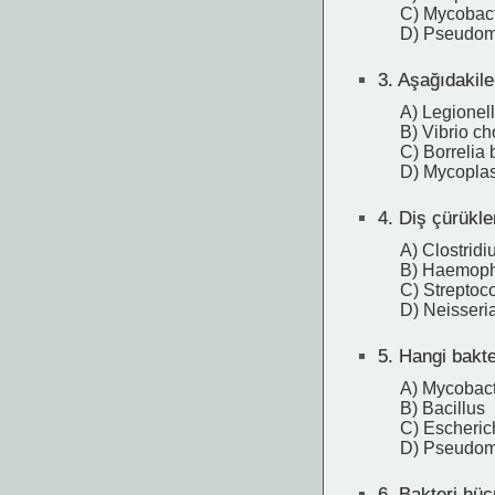
C) Mycobact
D) Pseudom
3.
Aşağıdakiler
A) Legionel
B) Vibrio ch
C) Borrelia 
D) Mycopla
4.
Diş çürükle
A) Clostrid
B) Haemophi
C) Streptoc
D) Neisseri
5.
Hangi bakter
A) Mycobac
B) Bacillus
C) Escheric
D) Pseudo
6.
Bakteri hücr