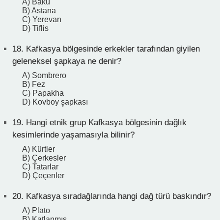
A) Bakü
B) Astana
C) Yerevan
D) Tiflis
18.
Kafkasya bölgesinde erkekler tarafından giyilen
geleneksel şapkaya ne denir?
A) Sombrero
B) Fez
C) Papakha
D) Kovboy şapkası
19.
Hangi etnik grup Kafkasya bölgesinin dağlık
kesimlerinde yaşamasıyla bilinir?
A) Kürtler
B) Çerkesler
C) Tatarlar
D) Çeçenler
20.
Kafkasya sıradağlarında hangi dağ türü baskındır?
A) Plato
B) Katlanmış