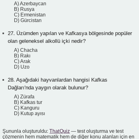
A) Azerbaycan
B) Rusya
C) Ermenistan
D) Gürcistan
27.
Üzümden yapılan ve Kafkasya bölgesinde popüler
olan geleneksel alkollü içki nedir?
A) Chacha
B) Rakı
C) Arak
D) Uzo
28.
Aşağıdaki hayvanlardan hangisi Kafkas
Dağları'nda yaygın olarak bulunur?
A) Zürafa
B) Kafkas tur
C) Kanguru
D) Kutup ayısı
Şununla oluşturuldu:
That Quiz
— test oluşturma ve test
çözmenin hem matematik hem de diğer konu alanları için en