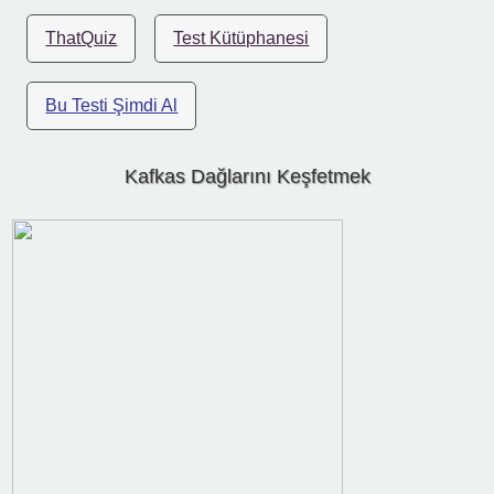
ThatQuiz
Test Kütüphanesi
Bu Testi Şimdi Al
Kafkas Dağlarını Keşfetmek