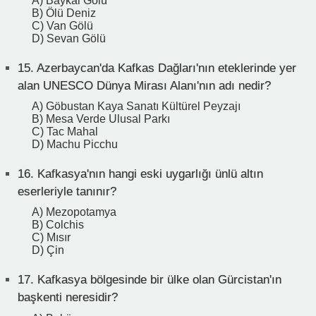
A) Baykal Gölü
B) Ölü Deniz
C) Van Gölü
D) Sevan Gölü
15.
Azerbaycan'da Kafkas Dağları'nın eteklerinde yer
alan UNESCO Dünya Mirası Alanı'nın adı nedir?
A) Göbustan Kaya Sanatı Kültürel Peyzajı
B) Mesa Verde Ulusal Parkı
C) Tac Mahal
D) Machu Picchu
16.
Kafkasya'nın hangi eski uygarlığı ünlü altın
eserleriyle tanınır?
A) Mezopotamya
B) Colchis
C) Mısır
D) Çin
17.
Kafkasya bölgesinde bir ülke olan Gürcistan'ın
başkenti neresidir?