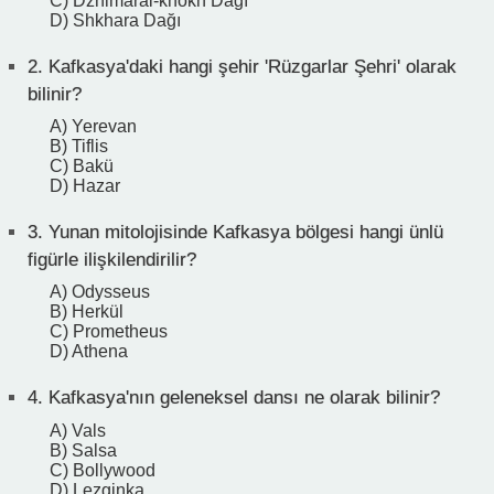
C) Dzhimarai-khokh Dağı
D) Shkhara Dağı
2.
Kafkasya'daki hangi şehir 'Rüzgarlar Şehri' olarak
bilinir?
A) Yerevan
B) Tiflis
C) Bakü
D) Hazar
3.
Yunan mitolojisinde Kafkasya bölgesi hangi ünlü
figürle ilişkilendirilir?
A) Odysseus
B) Herkül
C) Prometheus
D) Athena
4.
Kafkasya'nın geleneksel dansı ne olarak bilinir?
A) Vals
B) Salsa
C) Bollywood
D) Lezginka