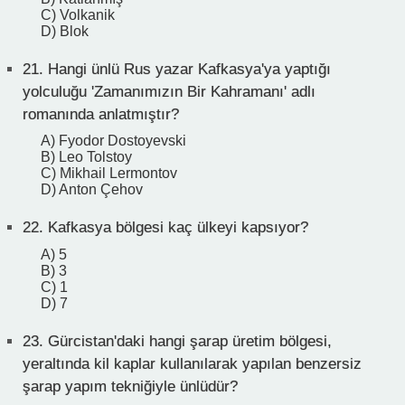
C) Volkanik
D) Blok
21.
Hangi ünlü Rus yazar Kafkasya'ya yaptığı
yolculuğu 'Zamanımızın Bir Kahramanı' adlı
romanında anlatmıştır?
A) Fyodor Dostoyevski
B) Leo Tolstoy
C) Mikhail Lermontov
D) Anton Çehov
22.
Kafkasya bölgesi kaç ülkeyi kapsıyor?
A) 5
B) 3
C) 1
D) 7
23.
Gürcistan'daki hangi şarap üretim bölgesi,
yeraltında kil kaplar kullanılarak yapılan benzersiz
şarap yapım tekniğiyle ünlüdür?