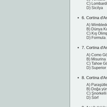
C) Lombard
D) Sicilya
6.
Cortina d'Am
A) Wimbled
B) Dünya Ku
C) Kış Olimp
D) Formula 
7.
Cortina d'A
A) Como Gö
B) Misurina
C) Tahoe G
D) Superior
8.
Cortina d'Am
A) Paraşütl
B) Doğa yü
C) Şnorkelli
D) Sörf