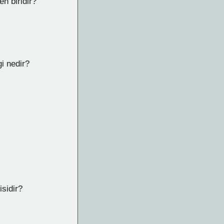
n biridir?
i nedir?
sidir?