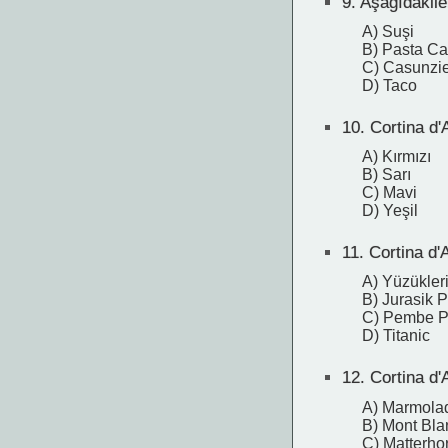
9.
Aşağıdakile
A) Suşi
B) Pasta Ca
C) Casunzie
D) Taco
10.
Cortina d'
A) Kırmızı
B) Sarı
C) Mavi
D) Yeşil
11.
Cortina d'
A) Yüzükleri
B) Jurasik 
C) Pembe P
D) Titanic
12.
Cortina d'
A) Marmola
B) Mont Bla
C) Matterho