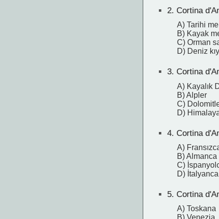
2.
Cortina d'Am
A) Tarihi m
B) Kayak me
C) Orman sa
D) Deniz kıyı
3.
Cortina d'A
A) Kayalık 
B) Alpler
C) Dolomitl
D) Himalaya
4.
Cortina d'A
A) Fransızc
B) Almanca
C) İspanyol
D) İtalyanca
5.
Cortina d'A
A) Toskana
B) Venezia