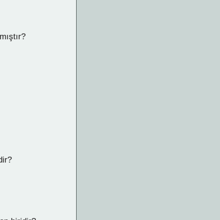
mıştır?
dir?