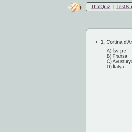
ThatQuiz
|
Test K
1.
Cortina d'A
A) İsviçre
B) Fransa
C) Avustury
D) İtalya