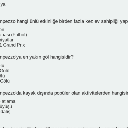
iya
pezzo hangi ünlü etkinliğe birden fazla kez ev sahipliği yap
on
pası (Futbol)
iyatları
1 Grand Prix
mpezzo'ya en yakın göl hangisidir?
lü
 Gölü
ölü
 Gölü
pezzo'da kayak dışında popüler olan aktivitelerden hangisi
e atlama
rüyüşü
 dalış