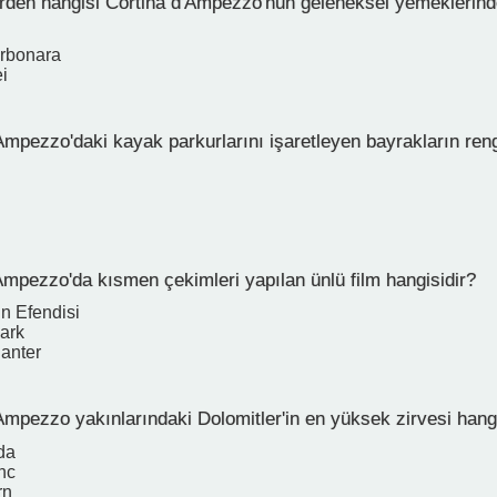
rden hangisi Cortina d'Ampezzo'nun geleneksel yemeklerinde
rbonara
i
Ampezzo'daki kayak parkurlarını işaretleyen bayrakların reng
Ampezzo'da kısmen çekimleri yapılan ünlü film hangisidir?
n Efendisi
Park
anter
Ampezzo yakınlarındaki Dolomitler'in en yüksek zirvesi hangi
da
nc
rn