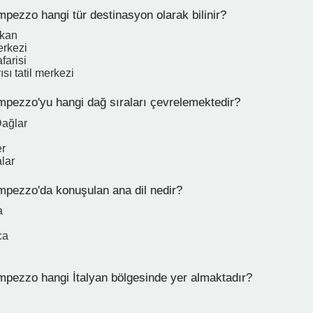
pezzo hangi tür destinasyon olarak bilinir?
ekan
rkezi
farisi
sı tatil merkezi
mpezzo'yu hangi dağ sıraları çevrelemektedir?
Dağlar
er
lar
mpezzo'da konuşulan ana dil nedir?
a
ca
mpezzo hangi İtalyan bölgesinde yer almaktadır?