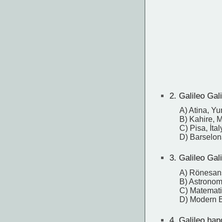
2.
Galileo Gal
A) Atina, Y
B) Kahire, M
C) Pisa, İtal
D) Barselon
3.
Galileo Galil
A) Rönesan
B) Astronomi
C) Matemati
D) Modern B
4.
Galileo hang