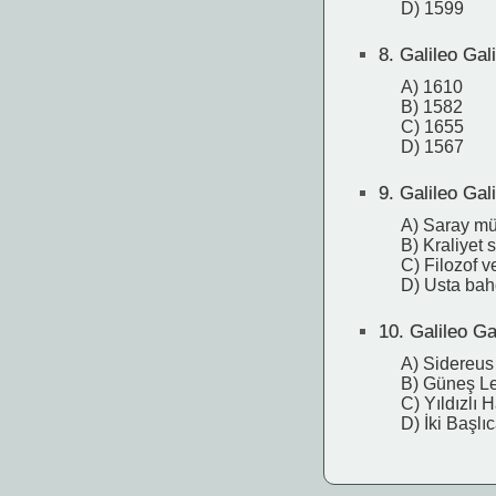
D) 1599
8.
Galileo Gali
A) 1610
B) 1582
C) 1655
D) 1567
9.
Galileo Gali
A) Saray mü
B) Kraliyet s
C) Filozof v
D) Usta bah
10.
Galileo Gal
A) Sidereus
B) Güneş Le
C) Yıldızlı 
D) İki Başlı