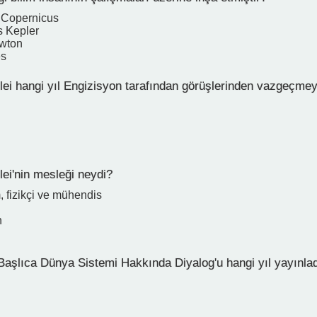
 Copernicus
 Kepler
ewton
es
lei hangi yıl Engizisyon tarafından görüşlerinden vazgeçmey
lei'nin mesleği neydi?
, fizikçi ve mühendis
n
 Başlıca Dünya Sistemi Hakkında Diyalog'u hangi yıl yayınla