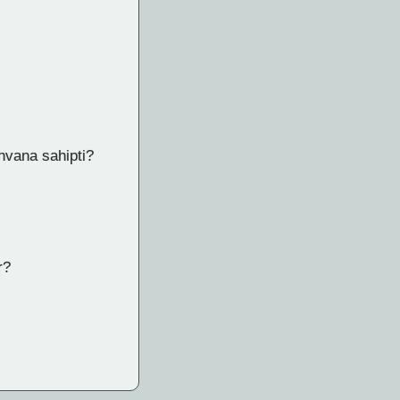
unvana sahipti?
r?