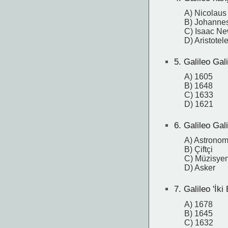
A) Nicolaus
B) Johannes
C) Isaac N
D) Aristotel
5.
Galileo Gali
A) 1605
B) 1648
C) 1633
D) 1621
6.
Galileo Gali
A) Astronom
B) Çiftçi
C) Müzisye
D) Asker
7.
Galileo 'İki
A) 1678
B) 1645
C) 1632