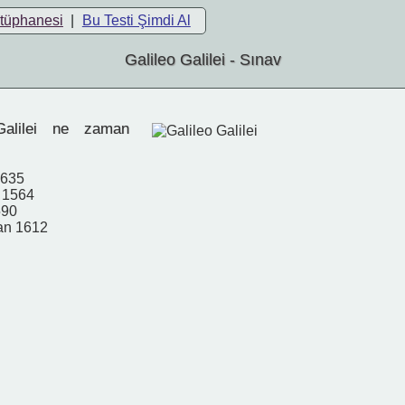
ütüphanesi
|
Bu Testi Şimdi Al
Galileo Galilei - Sınav
alilei ne zaman
1635
 1564
590
an 1612