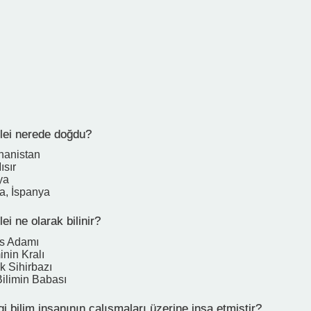
ilei nerede doğdu?
unanistan
ısır
ya
a, İspanya
ei ne olarak bilinir?
s Adamı
nin Kralı
k Sihirbazı
ilimin Babası
i bilim insanının çalışmaları üzerine inşa etmiştir?