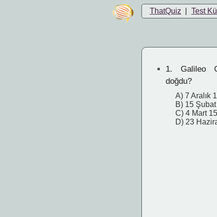
ThatQuiz
|
Test K
1.
Galileo G
doğdu?
A) 7 Aralık 
B) 15 Şubat
C) 4 Mart 1
D) 23 Hazir