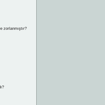
e zorlanmıştır?
dı?