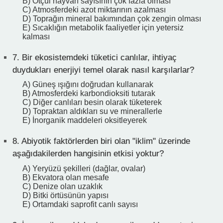
B) Otçul hayvan sayısının çok fazla olması
C) Atmosferdeki azot miktarının azalması
D) Toprağın mineral bakımından çok zengin olması
E) Sıcaklığın metabolik faaliyetler için yetersiz
kalması
7.
Bir ekosistemdeki tüketici canlılar, ihtiyaç
duydukları enerjiyi temel olarak nasıl karşılarlar?
A) Güneş ışığını doğrudan kullanarak
B) Atmosferdeki karbondioksiti tutarak
C) Diğer canlıları besin olarak tüketerek
D) Topraktan aldıkları su ve minerallerle
E) İnorganik maddeleri oksitleyerek
8.
Abiyotik faktörlerden biri olan "iklim" üzerinde
aşağıdakilerden hangisinin etkisi yoktur?
A) Yeryüzü şekilleri (dağlar, ovalar)
B) Ekvatora olan mesafe
C) Denize olan uzaklık
D) Bitki örtüsünün yapısı
E) Ortamdaki saprofit canlı sayısı