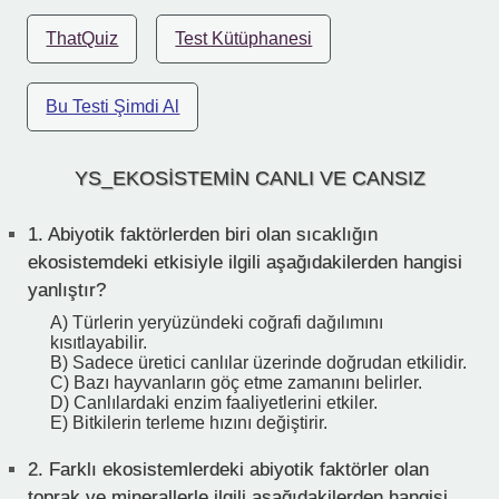
ThatQuiz
Test Kütüphanesi
Bu Testi Şimdi Al
YS_EKOSİSTEMİN CANLI VE CANSIZ
1.
Abiyotik faktörlerden biri olan sıcaklığın
ekosistemdeki etkisiyle ilgili aşağıdakilerden hangisi
yanlıştır?
A) Türlerin yeryüzündeki coğrafi dağılımını
kısıtlayabilir.
B) Sadece üretici canlılar üzerinde doğrudan etkilidir.
C) Bazı hayvanların göç etme zamanını belirler.
D) Canlılardaki enzim faaliyetlerini etkiler.
E) Bitkilerin terleme hızını değiştirir.
2.
Farklı ekosistemlerdeki abiyotik faktörler olan
toprak ve minerallerle ilgili aşağıdakilerden hangisi