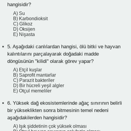
hangisidir?
A) Su
B) Karbondioksit
C) Glikoz
D) Oksijen
E) Nişasta
5.
Aşağıdaki canlılardan hangisi, ölü bitki ve hayvan
kalıntılarını parçalayarak doğadaki madde
döngüsünün "kilidi" olarak görev yapar?
A) Etçil kuşlar
B) Saprofit mantarlar
C) Parazit bakteriler
D) Bir hücreli yeşil algler
E) Otçul memeliler
6.
Yüksek dağ ekosistemlerinde ağaç sınırının belirli
bir yükseklikten sonra bitmesinin temel nedeni
aşağıdakilerden hangisidir?
A) Işık şiddetinin çok yüksek olması