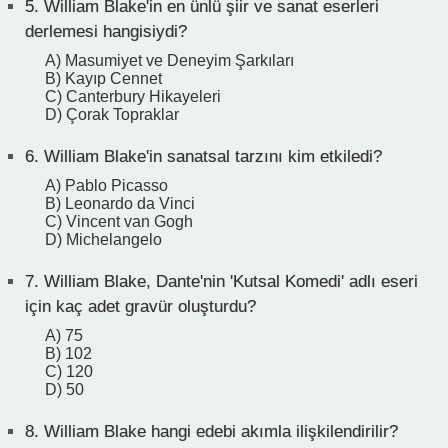
5.
William Blake'in en ünlü şiir ve sanat eserleri
derlemesi hangisiydi?
A) Masumiyet ve Deneyim Şarkıları
B) Kayıp Cennet
C) Canterbury Hikayeleri
D) Çorak Topraklar
6.
William Blake'in sanatsal tarzını kim etkiledi?
A) Pablo Picasso
B) Leonardo da Vinci
C) Vincent van Gogh
D) Michelangelo
7.
William Blake, Dante'nin 'Kutsal Komedi' adlı eseri
için kaç adet gravür oluşturdu?
A) 75
B) 102
C) 120
D) 50
8.
William Blake hangi edebi akımla ilişkilendirilir?