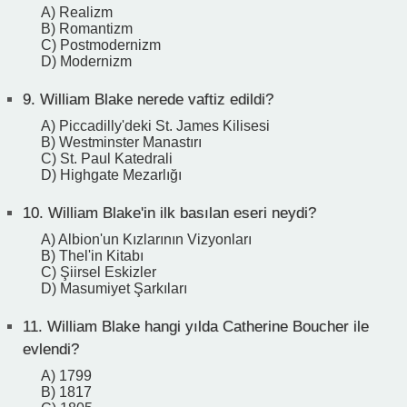
A) Realizm
B) Romantizm
C) Postmodernizm
D) Modernizm
9.
William Blake nerede vaftiz edildi?
A) Piccadilly'deki St. James Kilisesi
B) Westminster Manastırı
C) St. Paul Katedrali
D) Highgate Mezarlığı
10.
William Blake'in ilk basılan eseri neydi?
A) Albion'un Kızlarının Vizyonları
B) Thel'in Kitabı
C) Şiirsel Eskizler
D) Masumiyet Şarkıları
11.
William Blake hangi yılda Catherine Boucher ile
evlendi?
A) 1799
B) 1817