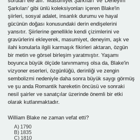
soruları ele alır. 'Masumiyet Şarkıları' ve 'Deneyim
Şarkıları' gibi ünlü koleksiyonları içeren Blake'in
şiirleri, sosyal adalet, insanlık durumu ve hayal
gücünün doğası konusundaki derin endişelerini
yansıtır. Şiirlerine genellikle kendi çizimlerini ve
gravürlerini ekleyerek, masumiyet, deneyim, aşk ve
ilahi konularla ilgili karmaşık fikirleri aktaran, özgün
bir metin ve görsel birleşim yaratmıştır. Yaşamı
boyunca büyük ölçüde tanınmamış olsa da, Blake'in
vizyoner eserleri, özgünlüğü, derinliği ve zengin
sembolizmi nedeniyle daha sonra büyük saygı görmüş
ve şu anda Romantik hareketin öncüsü ve sonraki
nesil şairler ve sanatçılar üzerinde önemli bir etki
olarak kutlanmaktadır.
William Blake ne zaman vefat etti?
A) 1790
B) 1835
C) 1810