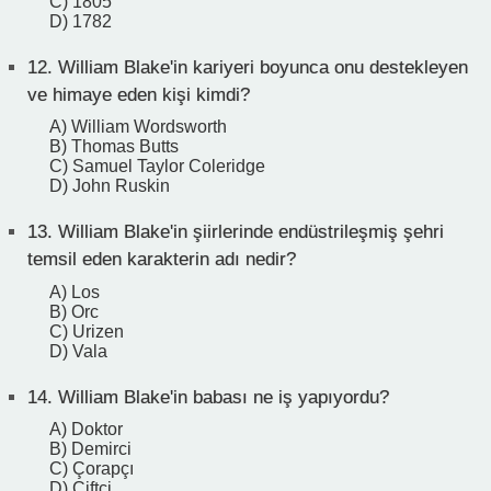
C) 1805
D) 1782
12.
William Blake'in kariyeri boyunca onu destekleyen
ve himaye eden kişi kimdi?
A) William Wordsworth
B) Thomas Butts
C) Samuel Taylor Coleridge
D) John Ruskin
13.
William Blake'in şiirlerinde endüstrileşmiş şehri
temsil eden karakterin adı nedir?
A) Los
B) Orc
C) Urizen
D) Vala
14.
William Blake'in babası ne iş yapıyordu?
A) Doktor
B) Demirci
C) Çorapçı
D) Çiftçi