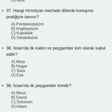
D) Mısır
37.
Hangi Hıristiyan mezhebi dillerde konuşma
pratiğiyle tanınır?
A) Pentekostalizm
B) Anglikanizm
C) Katoliklik
D) Ortodoksluk
38.
İslam'da ilk kadın ve peygamber kim olarak kabul
edilir?
A) Mary
B) Hagar
C) Sara
D) Eve
39.
İslam'da ilk peygamber kimdir?
A) Musa
B) David
C) Solomon
D) Adam