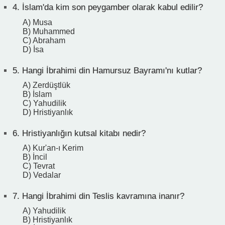
4.
İslam'da kim son peygamber olarak kabul edilir?
A) Musa
B) Muhammed
C) Abraham
D) İsa
5.
Hangi İbrahimi din Hamursuz Bayramı'nı kutlar?
A) Zerdüştlük
B) İslam
C) Yahudilik
D) Hristiyanlık
6.
Hristiyanlığın kutsal kitabı nedir?
A) Kur'an-ı Kerim
B) İncil
C) Tevrat
D) Vedalar
7.
Hangi İbrahimi din Teslis kavramına inanır?
A) Yahudilik
B) Hristiyanlık