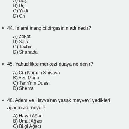
A) Beş
B) Üç
C) Yedi
D) On
44.
İslami inanç bildirgesinin adı nedir?
A) Zekat
B) Salat
C) Tevhid
D) Shahada
45.
Yahudilikte merkezi duaya ne denir?
A) Om Namah Shivaya
B) Ave Maria
C) Tanrı'nın Duası
D) Shema
46.
Adem ve Havva'nın yasak meyveyi yedikleri
ağacın adı neydi?
A) Hayat Ağacı
B) Umut Ağacı
C) Bilgi Ağacı