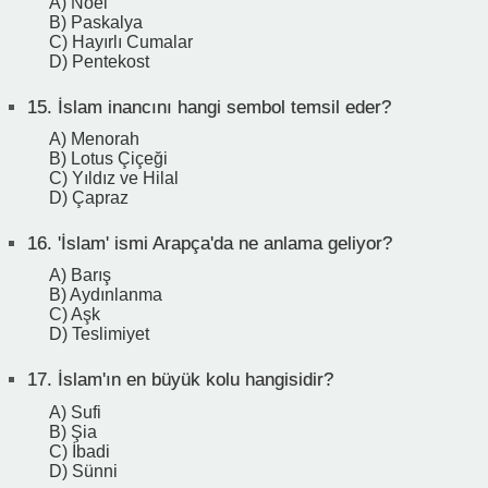
A) Noel
B) Paskalya
C) Hayırlı Cumalar
D) Pentekost
15.
İslam inancını hangi sembol temsil eder?
A) Menorah
B) Lotus Çiçeği
C) Yıldız ve Hilal
D) Çapraz
16.
'İslam' ismi Arapça'da ne anlama geliyor?
A) Barış
B) Aydınlanma
C) Aşk
D) Teslimiyet
17.
İslam'ın en büyük kolu hangisidir?
A) Sufi
B) Şia
C) İbadi
D) Sünni