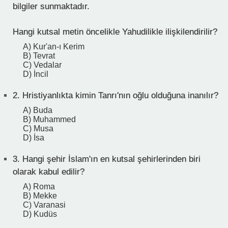
bilgiler sunmaktadır.
Hangi kutsal metin öncelikle Yahudilikle ilişkilendirilir?
A) Kur'an-ı Kerim
B) Tevrat
C) Vedalar
D) İncil
2.
Hristiyanlıkta kimin Tanrı'nın oğlu olduğuna inanılır?
A) Buda
B) Muhammed
C) Musa
D) İsa
3.
Hangi şehir İslam'ın en kutsal şehirlerinden biri
olarak kabul edilir?
A) Roma
B) Mekke
C) Varanasi
D) Kudüs