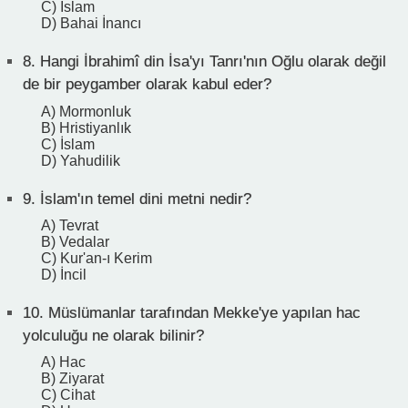
C) İslam
D) Bahai İnancı
8.
Hangi İbrahimî din İsa'yı Tanrı'nın Oğlu olarak değil
de bir peygamber olarak kabul eder?
A) Mormonluk
B) Hristiyanlık
C) İslam
D) Yahudilik
9.
İslam'ın temel dini metni nedir?
A) Tevrat
B) Vedalar
C) Kur'an-ı Kerim
D) İncil
10.
Müslümanlar tarafından Mekke'ye yapılan hac
yolculuğu ne olarak bilinir?
A) Hac
B) Ziyarat
C) Cihat