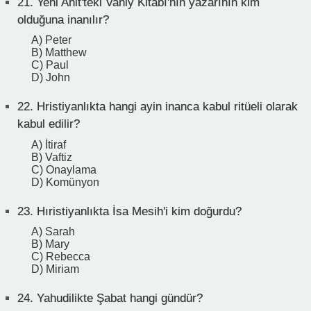
21.
Yeni Ahit'teki Vahiy Kitabı'nın yazarının kim
olduğuna inanılır?
A) Peter
B) Matthew
C) Paul
D) John
22.
Hristiyanlıkta hangi ayin inanca kabul ritüeli olarak
kabul edilir?
A) İtiraf
B) Vaftiz
C) Onaylama
D) Komünyon
23.
Hıristiyanlıkta İsa Mesih'i kim doğurdu?
A) Sarah
B) Mary
C) Rebecca
D) Miriam
24.
Yahudilikte Şabat hangi gündür?