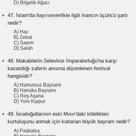
D) Bilgelik Ağacı
47.
İslam'da hayırseverlikle ilgili inancın üçüncü şartı
nedir?
A) Hac
B) Zekat
C) Sawm
D) Salah
48.
Makabilerin Selevkos İmparatorluğu'na karşı
kazandığı zaferin anısına düzenlenen festival
hangisidir?
A) Hamursuz Bayramı
B) Hanuka Bayramı
C) Roş Aşana
D) Yom Kippur
49.
İsrailoğullarının eski Mısır'daki kölelikten
kurtuluşunu anmak için kutlanan büyük bayram nedir?
A) Paskalya