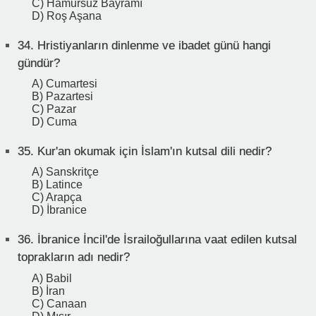
C) Hamursuz Bayramı
D) Roş Aşana
34.
Hristiyanların dinlenme ve ibadet günü hangi
gündür?
A) Cumartesi
B) Pazartesi
C) Pazar
D) Cuma
35.
Kur'an okumak için İslam'ın kutsal dili nedir?
A) Sanskritçe
B) Latince
C) Arapça
D) İbranice
36.
İbranice İncil'de İsrailoğullarına vaat edilen kutsal
toprakların adı nedir?
A) Babil
B) İran
C) Canaan