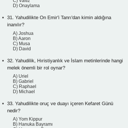
C) Vaftiz
D) Onaylama
31.
Yahudilikte On Emir'i Tanrı'dan kimin aldığına
inanılır?
A) Joshua
B) Aaron
C) Musa
D) David
32.
Yahudilik, Hıristiyanlık ve İslam metinlerinde hangi
melek önemli bir rol oynar?
A) Uriel
B) Gabriel
C) Raphael
D) Michael
33.
Yahudilikte oruç ve duayı içeren Kefaret Günü
nedir?
A) Yom Kippur
B) Hanuka Bayramı