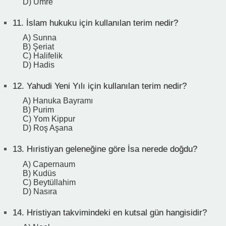
D) Umre
11.
İslam hukuku için kullanılan terim nedir?
A) Sunna
B) Şeriat
C) Halifelik
D) Hadis
12.
Yahudi Yeni Yılı için kullanılan terim nedir?
A) Hanuka Bayramı
B) Purim
C) Yom Kippur
D) Roş Aşana
13.
Hıristiyan geleneğine göre İsa nerede doğdu?
A) Capernaum
B) Kudüs
C) Beytüllahim
D) Nasıra
14.
Hristiyan takvimindeki en kutsal gün hangisidir?